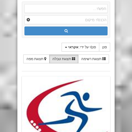
סנן
סנן/י על ידי:
אקראי
תצוגת רשימה
תצוגת טבלה
תצוגת מפה