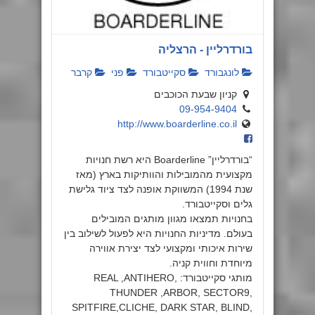
בורדרליין - הרצליה
לונגבורד
סקייטבורד
פני
קרבר
קניון שבעת הכוכבים
09-954-9404
http://www.boarderline.co.il
“בורדרליין” Boarderline היא רשת חנויות
מקצועית מהמובילות והוותיקות בארץ (מאז
שנת 1994) המשווקת אופנה לצד ציוד גלישת
גלים וסקייטבורד.
בחנויות תמצאו מגוון מותגים המובילים
בעולם. מדיניות החנויות היא לפעול לשילוב בין
שירות איכותי ומקצועי לצד יצירת אווירה
מיוחדת וחווית קניה.
מותגי סקייטבורד: REAL ,ANTIHERO,
THUNDER ,ARBOR, SECTOR9,
SPITFIRE,CLICHE, DARK STAR, BLIND,