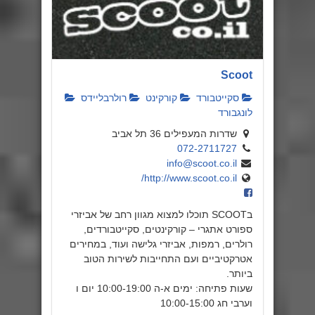
Scoot
סקייטבורד
קורקינט
רולרבליידס
לונגבורד
שדרות המעפילים 36 תל אביב
072-2711727
info@scoot.co.il
http://www.scoot.co.il/
בSCOOT תוכלו למצוא מגוון רחב של אביזרי
ספורט אתגרי – קורקינטים, סקייטבורדים,
רולרים, רמפות, אביזרי גלישה ועוד, במחירים
אטרקטיביים ועם התחייבות לשירות הטוב
ביותר.
שעות פתיחה: ימים א-ה 10:00-19:00 יום ו
וערבי חג 10:00-15:00