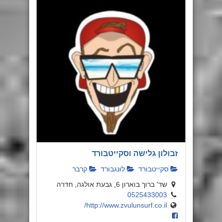
זבולון גלישה וסקייטבורד
סקייטבורד
לונגבורד
קרבר
שד' ברוך בוארון 6, גבעת אולגה, חדרה
0525433003
http://www.zvulunsurf.co.il/