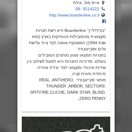
אייס מול, אילת
9214222 -08
http://www.boarderline.co.il
“בורדרליין” Boarderline היא רשת חנויות
מקצועית מהמובילות והוותיקות בארץ (מאז
שנת 1994) המשווקת אופנה לצד ציוד גלישת
גלים וסקייטבורד.
בחנויות תמצאו מגוון מותגים המובילים
בעולם. מדיניות החנויות היא לפעול לשילוב בין
שירות איכותי ומקצועי לצד יצירת אווירה
מיוחדת וחווית קניה.
מותגי סקייטבורד: REAL ,ANTIHERO,
THUNDER ,ARBOR, SECTOR9,
SPITFIRE,CLICHE, DARK STAR, BLIND,
ZERO PENNY,