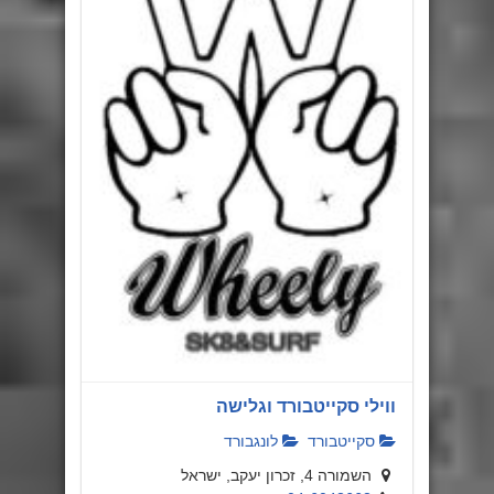
ווילי סקייטבורד וגלישה
סקייטבורד
לונגבורד
השמורה 4, זכרון יעקב, ישראל