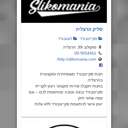
סליק הרצליה
סקייטבורד
לונגבורד
סוקולוב 99, הרצליה
09-9554461
http://slikomania.com/
חנות סקייטבורד משפחתית ומקצועית
בהרצליה.
בחנות תקבלו שירות מקצועי ויעוץ לקניית
סקייטבורד נכונה וטובה ומותאמת לכם – וגם
קפה שחור חזק
יעוץ אישי להתאמת סקייטבורד ללא עלות