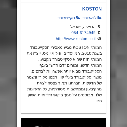
KOSTON
לונגבורד
סקייטבורד
הרצליה, ישראל
054-6174949
http://www.koston.co.il
המותג KOSTON מגיע מאבירי הסקייטבורד
בשנת 2010, המייסדים, פול וג’יימס, ייצרו את
המותג הזה שהוא לסקייטבורד מקצועי.
המותג חדשני ומזרים “דם חדש” בענף
הסקייטבורד מביא יותר אפשרויות לצרכנים.
מוצרי סקייטבורד בעלי קווי תכנון מקורי ונשמה
של חדשנות. חברתנו תמיד מנסה לצאת
מהקיבעון וממחשבות מסורתיות, כל הרעיונות
שלנו מבוססים על סמך ביקוש הלקוחות השוק
כולו.