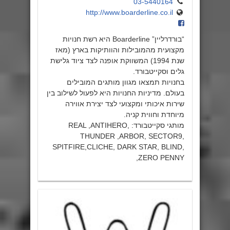
03-5440164
http://www.boarderline.co.il
“בורדרליין” Boarderline היא רשת חנויות
מקצועית מהמובילות והוותיקות בארץ (מאז
שנת 1994) המשווקת אופנה לצד ציוד גלישת
גלים וסקייטבורד.
בחנויות תמצאו מגוון מותגים המובילים
בעולם. מדיניות החנויות היא לפעול לשילוב בין
שירות איכותי ומקצועי לצד יצירת אווירה
מיוחדת וחווית קניה.
מותגי סקייטבורד: REAL ,ANTIHERO,
THUNDER ,ARBOR, SECTOR9,
SPITFIRE,CLICHE, DARK STAR, BLIND,
ZERO PENNY,