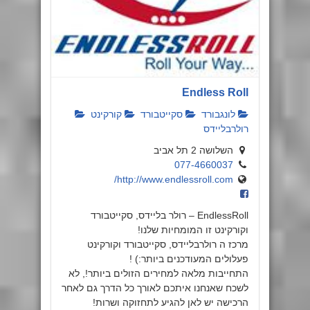
Endless Roll
לונגבורד
סקייטבורד
קורקינט
רולרבליידס
השלושה 2 תל אביב
077-4660037
http://www.endlessroll.com/
EndlessRoll – רולר בליידס, סקייטבורד
וקורקינט זו המומחיות שלנו!
מרכז ה רולרבליידס, סקייטבורד וקורקינט
פעלולים המעודכנים ביותר:) !
התחייבות מלאה למחירים הזולים ביותר!, לא
לשכח שאנחנו איתכם לאורך כל הדרך גם לאחר
הרכישה יש לאן להגיע לתחזוקה ושרות!