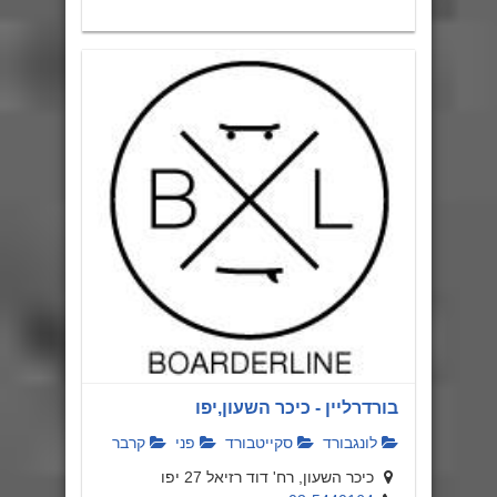
בורדרליין - כיכר השעון,יפו
לונגבורד
סקייטבורד
פני
קרבר
כיכר השעון, רח' דוד רזיאל 27 יפו