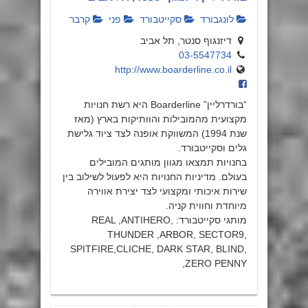
לונגבורד
סקייטבורד
פני
קרבר
דיזנגוף סנטר, תל אביב
03-5547734
http://www.boarderline.co.il
“בורדרליין” Boarderline היא רשת חנויות
מקצועית מהמובילות והוותיקות בארץ (מאז
שנת 1994) המשווקת אופנה לצד ציוד גלישת
גלים וסקייטבורד.
בחנויות תמצאו מגוון מותגים המובילים
בעולם. מדיניות החנויות היא לפעול לשילוב בין
שירות איכותי ומקצועי לצד יצירת אווירה
מיוחדת וחווית קניה.
מותגי סקייטבורד: REAL ,ANTIHERO,
THUNDER ,ARBOR, SECTOR9,
SPITFIRE,CLICHE, DARK STAR, BLIND,
ZERO PENNY,