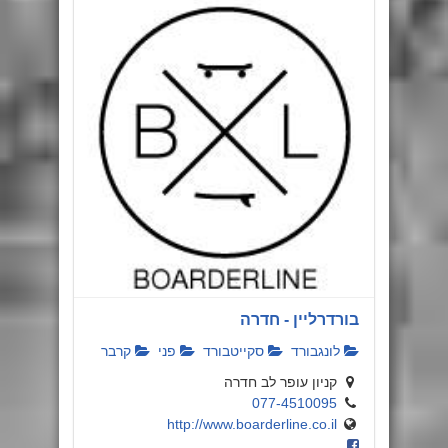
בורדרליין - חדרה
לונגבורד
סקייטבורד
פני
קרבר
קניון עופר לב חדרה
077-4510095
http://www.boarderline.co.il