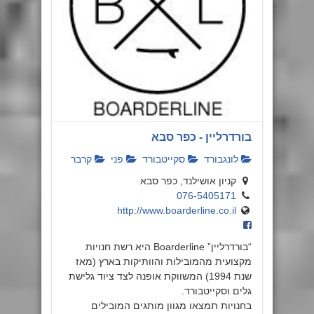
בורדרליין - כפר סבא
לונגבורד
סקייטבורד
פני
קרבר
קניון אושילנד, כפר סבא
076-5405171
http://www.boarderline.co.il
“בורדרליין” Boarderline היא רשת חנויות
מקצועית מהמובילות והוותיקות בארץ (מאז
שנת 1994) המשווקת אופנה לצד ציוד גלישת
גלים וסקייטבורד.
בחנויות תמצאו מגוון מותגים המובילים