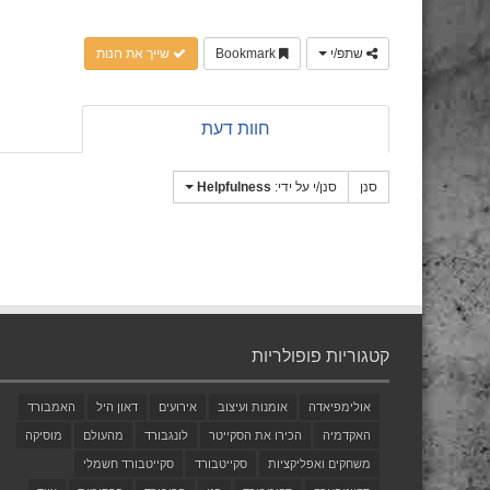
שתפ/י
Bookmark
שייך את חנות
חוות דעת
סנן
סנן/י על ידי:
Helpfulness
קטגוריות פופולריות
אולימפיאדה
אומנות ועיצוב
אירועים
דאון היל
האמבורד
האקדמיה
הכירו את הסקייטר
לונגבורד
מהעולם
מוסיקה
משחקים ואפליקציות
סקייטבורד
סקייטבורד חשמלי