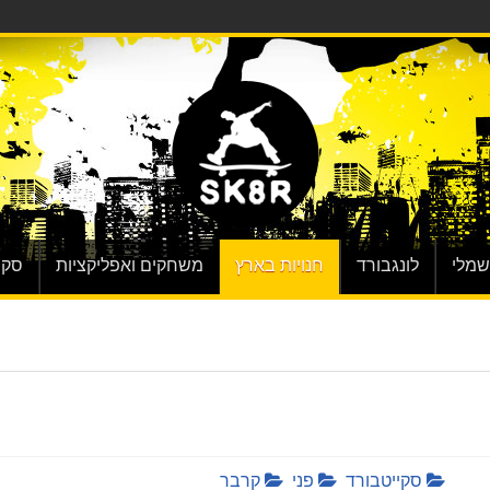
שמלי
לונגבורד
חנויות בארץ
משחקים ואפליקציות
סקי
סקייטבורד
פני
קרבר