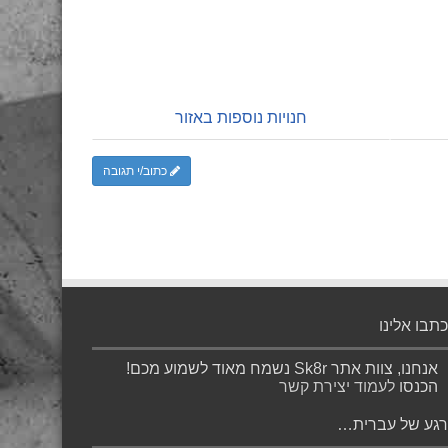
חנויות נוספות באזור
כתוב/י תגובה
כתבו אלינו
אנחנו, צוות אתר Sk8r נשמח מאוד לשמוע מכם!
הכנסו
לעמוד יצירת קשר
רגע של עברית…