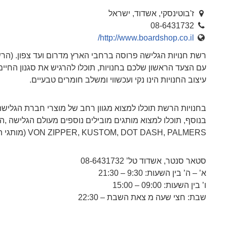
ז'בוטינסקי, אשדוד, ישראל
08-6431732
http://www.boardshop.co.il/
רשת חנויות הגלישה פרוסה ברחבי הארץ מדרום ועד צפון. (הרשת מונה כ
עם הצעד הראשון שלכם בחנויות, תוכלו להרגיש את סגנון החיים 
עיצוב החנויות הינו נקי ועכשווי ומשלב חומרים טבעיים.
בחנויות הרשת תוכלו למצוא מגוון רחב של מוצרי חברת הגלישה האוסטרל
VON ZIPPER, KUSTOM, DOT DASH, PALMERS (מותגי הבית) ומותגים נוספים כמו : NIKE, REEF, VANS
סטאר סנטר, אשדוד טל’ 08-6431732
א’ – ה’ בין השעות: 9:30 – 21:30
ו’ בין השעות: 09:00 – 15:00
שבת: חצי שעה מ צאת השבת – 22:30