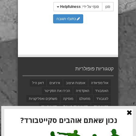
סנן
סנן/י על ידי:
Helpfulness
כתוב/י תגובה
קטגוריות פופולריות
אולימפיאדה
אומנות ועיצוב
אירועים
דאון היל
האמבורד
האקדמיה
הכירו את הסקייטר
לונגבורד
מהעולם
מוסיקה
משחקים ואפליקציות
סקייטבורד
סקייטבורד חשמלי
סקייטפארק
סקימבורד
פני
פריבורד
פרסומות
ציוד
צעדים ראשונים
קולנוע וטלוויזיה
קצת היסטוריה
שיאי גינס
שפם בורדס