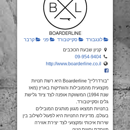
לונגבורד
סקייטבורד
פני
קרבר
קניון שבעת הכוכבים
09-954-9404
http://www.boarderline.co.il
“בורדרליין” Boarderline היא רשת חנויות
מקצועית מהמובילות והוותיקות בארץ (מאז
שנת 1994) המשווקת אופנה לצד ציוד גלישת
גלים וסקייטבורד.
בחנויות תמצאו מגוון מותגים המובילים
בעולם. מדיניות החנויות היא לפעול לשילוב בין
שירות איכותי ומקצועי לצד יצירת אווירה
מיוחדת וחווית קניה.