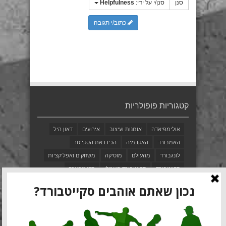
סנן
סנן/י על ידי:
Helpfulness
כתוב/י תגובה
קטגוריות פופולריות
אולימפיאדה
אומנות ועיצוב
אירועים
דאון היל
האמבורד
האקדמיה
הכירו את הסקייטר
לונגבורד
מהעולם
מוסיקה
משחקים ואפליקציות
סקייטבורד
סקייטבורד חשמלי
סקייטפארק
סקימבורד
פני
פריבורד
פרסומות
ציוד
צעדים ראשונים
קולנוע וטלוויזיה
קצת היסטוריה
שיאי גינס
שפם בורדס