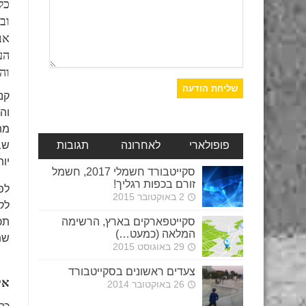
כל
וב
אב
הע
וה
קנ
וה
מת
שב
פופולארי
לאחרונה
תגובות
יו
סקייטבורד חשמלי 2017, חשמל
זורם בכפות רגליך!
לפ
2 באוקטובר 2015
לק
סקייטפארקים בארץ, הרשימה
תכ
המלאה (כמעט…)
שת
29 באוגוסט 2015
צעדים ראשונים בסקייטבורד
אי
26 באוקטובר 2014