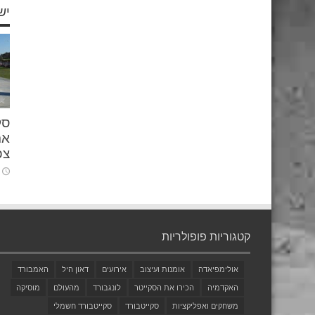
יש
סק
את
צפ
קטגוריות פופולריות
אולימפיאדה
אומנות ועיצוב
אירועים
דאון היל
האמבורד
האקדמיה
הכירו את הסקייטר
לונגבורד
מהעולם
מוסיקה
משחקים ואפליקציות
סקייטבורד
סקייטבורד חשמלי