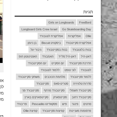
תגיות
Girls on Longboards
FreeBord
Longboard Girls Crew Israel
Go Skateboarding Day
Ollie
אפליקציות
אפליקצית לונגבורד
אפליקצית סקייטבורד
ביסקוויט Biscuit
בן ניומן
בנות בלונגבורד
בנות בסקייטבורד
גיבורי על
דאון-היל
דאון-היל סלייד
האמבורד
האנטינגטון הופ
הדרכת סקייטבורד
יום הסקייט
יום הסקייטבורד
לונגבורד
לוני טופט
ללמוד לונגבורד
ללמוד סקייטבורד
מלחמת הכוכבים
משחקי סקייטבורד
אז
סדרות טלוויזיה
סטריט-סאפ
סקייטבורד
לכ
סקייטבורד חשמלי
סקייטבורד מרחף
סקייטבורד פני
מש
סקייטבורד רחוב
סקייטפארק
סקייטפארקים בארץ
מש
סרטים
פינגר
פיש
פסקאדיטו Pescadito
פריבורד
פרסומות מעניינות
קפיצות סקייטבורד
קפיצת Ollie
בי