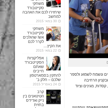
משחקי
סקייטבורד
שיחזירו לכם את האהבה
למחשב
30 במאי 2015
משחקי
סקייטבורד
אש! שהולכים
לקרר לכם
את הקיץ…
22 במאי 2015
אפליקציות
הסקייטבורד
שאתם
חייבים
גנים ונשמח לשמוע ולספר
להתקין בסמארטפון
שלכם – חלק ב’
בקניון הרחיבה
24 באפריל 2015
סדות, מגינים וציוד
קרב
הטיטאנים בין
נייק ואדידס
בחזית
הסקייטפארק שבקניון