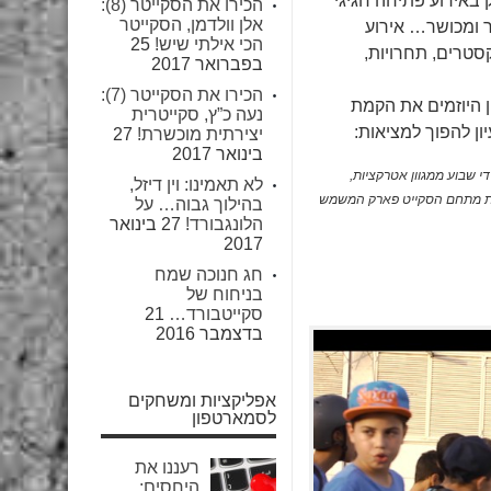
באירוע פתיחה חגיגי
הכירו את הסקייטר (8):
אלן וולדמן, הסקייטר
ר ומכושר… אירוע
הכי אילתי שיש!
25
סטרים, תחרויות,
בפברואר 2017
הכירו את הסקייטר (7):
ן היוזמים את הקמת
נעה כ”ץ, סקייטרית
ן להפוך למציאות:
יצירתית מוכשרת!
27
בינואר 2017
די שבוע ממגוון אטרקציות,
לא תאמינו: וין דיזל,
הקמת מתחם הסקייט פארק המשמש
בהילוך גבוה… על
הלונגבורד!
27 בינואר
2017
חג חנוכה שמח
בניחוח של
סקייטבורד…
21
בדצמבר 2016
אפליקציות ומשחקים
לסמארטפון
רעננו את
היחסים: