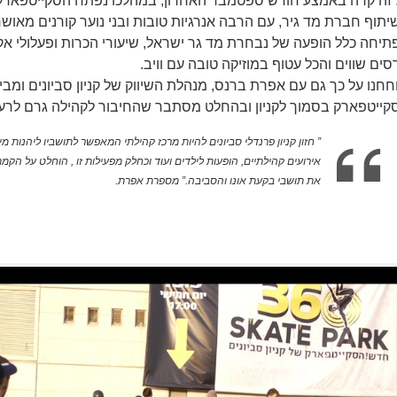
 זה קרה באמצע חודש ספטמבר האחרון, במהלכו נפתח הסקייטפארק 
יתוף חברת מד גיר, עם הרבה אנרגיות טובות ובני נוער קורנים מאוש
תיחה כלל הופעה של נבחרת מד גר ישראל, שיעורי הכרות ופעלולי אק
סים שווים והכל עטוף במוזיקה טובה עם וויב.
חחנו על כך גם עם אפרת ברנס, מנהלת השיווק של קניון סביונים ומבי
קייטפארק בסמוך לקניון ובהחלט מסתבר שהחיבור לקהילה גרם לרעיו
” חזון קניון פרנדלי סביונים להיות מרכז קהילתי המאפשר לתושביו ליהנות מי
אירועים קהילתיים, הופעות לילדים ועוד וכחלק מפעילות זו , הוחלט על 
את תושבי בקעת אונו והסביבה.”
מספרת אפרת.