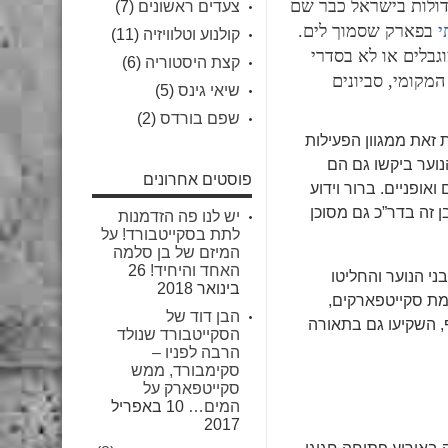
דולות בישראל כבר שם
צעדים ראשונים
(7)
י
בפארק שסמוך לים.
קולנוע וטלוויזיה
(11)
גבלים או לא בסדרי
קצת היסטוריה
(6)
המקומי, סביונים
שיאי גינס
(5)
שפם בורדס
(2)
ת זאת ממגוון הפעילות
הנוער ביקשו גם הם
פוסטים אחרונים
ופניים. ברור וידוע
 זה בדר”כ גם מסוכן
יש לנו פה הזדמנות
לתת בסקייטבורד! על
המיזם של בן סלמה
האחד והיחיד!
26
ני הנוער והחליטו
בינואר 2018
מת סקייטפארקים,
הבן דוד של
ף, השקיעו גם בתאורה
הסקייטבורד שנולד
הרבה לפניו –
סקימבורד, ממש
סקייטפארק על
המים…
10 באפריל
2017