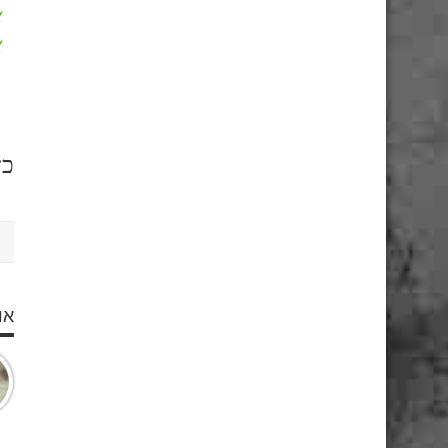
כן
או