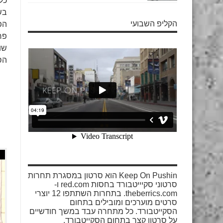
כל
בש
הקליפ השבועי
הפ
פר
שו
הס
Keep On Pushin הוא סרטון במסגרת תחרות
סרטוני סקיייטבורד בחסות red.com ו-
theberrics.com. בתחרות השתתפו 12 יוצרי
סרטים מוערכים ומובילים בתחום
הסקייטבורד. כל מתחרה עבד במשך חודשיים
על סרטון קצר בתחום הסקייטבורד.