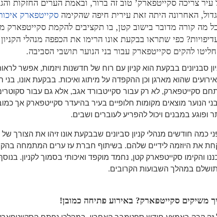
 עיר צריכה סקייטפארק’ טוב זה ברור, ובאמת הערים החזקות והג
גדול, האחרונה היתה זאת עירית חיפה שהקימה
סקייטפארק איכות
ל מה קורה מדובר בישוב קטן, בו תקציבים להקמת סקייטפארק מו
דיפויות? כפי שתראו בבקעת אונו הרימו את הכפפה מנהלי הקניון 
חליטו להקים סקייטפארק עבור בני הנוער תושבי הסביבה.
יון סבניונים בבקעת הוא קניון עם רוח של חדשנות ויזמות, אפשר לראו
אירועים שהוא מארגן וכן ההקפדה על מיתוג ואיכות. בבקעת אונו, בני 
חם סקייטפארק, לא רק עבור סקייטבורד אגב, אלא גם עבור סקוטרים וא
ני הנוער מוצאים מקומות חלופיים בעיר בהיעדר סקייטפארק אך כמובן
תר ופוגע במבנים ויכול להפריע לעוברים ושבים.
ני כמה חודשים מנהלי קניון סביונים שבבקעת אונו זיהו את הצורך של ב
חת את היוזמה לידיים שלהם. בשיתוף חברת עז ערים המתמחה בהק
ננו והקימו סקייטפארק קטן, נחמד מוקפד ואיכותי בסמוך לקניון. בנוס
ושלם במהלך השבועות הקרובים.
ך משיקים סקייטפארק? באירוע פתיחה כמובן!