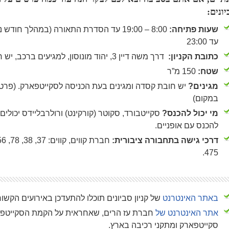
יונים:
שעות פתיחה:
8:00 – 19:00 עד הסדרת התאורה (במהלך חוד
עד 23:00
כתובת הקניון:
דרך משה דיין 3, יהוד מונוסון, למגיעים ברכב, יש חניה בחינם בקניון.
שטח:
150 מ”ר
מגינים?
יש חובת קסדה ומגינים בעת הכניסה לסקייטפארק. (פרט
במקום)
מי יכול להכנס?
סקייטבורד, סקוטר (קורקינט) ורולרבליידס יכולים. 
להכנס עם אופניים.
דרכי גישה בתחבורה ציבורית:
475.
באתר האינטרנט
של קניון סביונים תוכלו להתעדכן באירועים הקשו
אתר האינטרנט של
חברת עז הרים, שאחראית על הקמת הסקייטפאר
סקייטפארק ומתקני רכיבה בארץ.