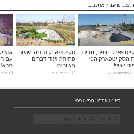
 מצב שיעניין אתכם...
ייטפארק חיפה, תכירו
סקייטפארק נתניה: שעות
אושיל
 הסקייטפארק הכי
פתיחה ועוד דברים
עם הס
וני שיש!
חשובים
סבא!
24 בספטמבר 2016
30 ביולי 2016
26 ביולי 2016
לא מצאתם? חפשו פה: