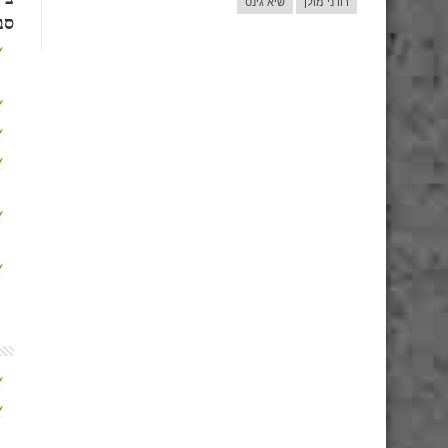
רודני מולן
שיא גינס
סב