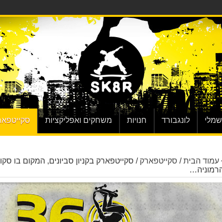
שמלי
לונגבורד
חנויות
משחקים ואפליקציות
סקייטפאר
עמוד הבית
/
סקייטפארק
/
סקייטפארק בקניון סביונים, המקום בו סקו
רמוניה…