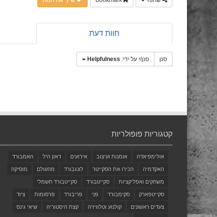
שתפ/י
Bookmark
שייך את חנות
חוות דעת
סנן
סנן/י על ידי:
Helpfulness
קטגוריות פופולריות
אולימפיאדה
אומנות ועיצוב
אירועים
דאון היל
האמבורד
האקדמיה
הכירו את הסקייטר
לונגבורד
מהעולם
מוסיקה
משחקים ואפליקציות
סקייטבורד
סקייטבורד חשמלי
סקייטפארק
סקימבורד
פני
פריבורד
פרסומות
ציוד
צעדים ראשונים
קולנוע וטלוויזיה
קצת היסטוריה
שיאי גינס