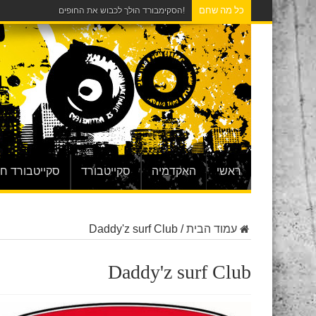
כל מה שחם
!הסקימבורד הולך לכבוש את החופים
ראשי
האקדמיה
סקייטבורד
סקייטבורד ח
עמוד הבית
/
Daddy'z surf Club
Daddy'z surf Club