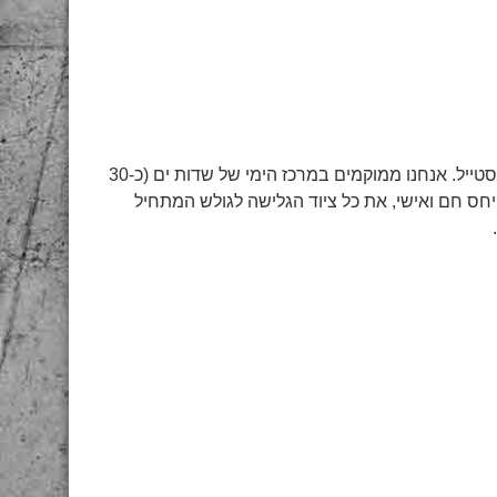
החנות של Daddy’z surf club היא חנות חוף מקסימה ומלאה בסטייל. אנחנו ממוקמים במרכז הימי של שדות ים (כ-30
יחס חם ואישי, את כל ציוד הגלישה לגולש המתחיל