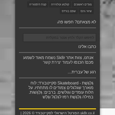
צעדים ראשונים
קולנוע וטלוויזיה
קצת היסטוריה
שיאי גינס
שפם בורדס
לא מצאתם? חפשו פה:
כתבו אלינו
אנחנו, צוות אתר Sk8r נשמח מאוד לשמוע
מכם! הכנסו
לעמוד יצירת קשר
רגע של עברית…
גַּלְגֶּשֶׁת - Skateboard סקייטבורד; לוח
מוארך שגלגלים צמודים לו מתחתיו. על
הלוח עומדים וגולשים. ברבים: גַּלְגָּשׁוֹת.
במילה גַּלְגֶּשֶׁת רמז לגַלְגַּל וגָּלַשׁ
sk8r.co.il הפורטל הישראלי לסקייטבורד © 2026 |