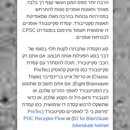
הרבה יותר מפס המגן העשוי קצף רך בלבד,
מאחר ותאונות אופניים נוטות להתרחש
במהירויות גבוהות בהרבה מאלו שמאפיינות
תאונות סקטייבורד. קסדת סקייטבורד-אופניים
דו שימושית תעמוד מינימום בסטנדרט CPSC
לבטיחות אופניים.
סוג הקסדה שתבחרו לקנות תלוי בסופו של
דבר בסוג הפעילות אותה תבצעו. אם אתם רק
רוכבי סקייטבורד, תוכלו להסתדר עם קסדת
סקייטבורד כמו פרוטק קלאסיק (ProTec
Classic) או טריפל אייט בריינסייבר (Triple
Eight Brainsaver). אם אתם חושבים שתזגזגו
בין הסקייטבורד לאופני ההרים שלכם, או
לונגבורד ודאון-היל זה הקטע שלכם, אז כדאי
שתשקלו לרכוש קסדה דו שימושית, כמו קסדת
“פרוטק בי-2” לאופניים-סקייטבורד (
ProTec
B2 for Bike\Skate
) או
POC Receptor Flow
.
bike/skate helmet