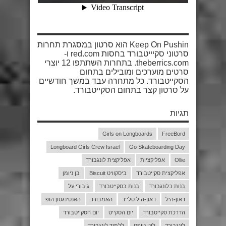
Keep On Pushin הוא סרטון במסגרת תחרות
סרטוני סקיייטבורד בחסות red.com ו-
theberrics.com. בתחרות השתתפו 12 יוצרי
סרטים מוערכים ומובילים בתחום
הסקייטבורד. כל מתחרה עבד במשך חודשיים
על סרטון קצר בתחום הסקייטבורד.
תגיות
Girls on Longboards
FreeBord
Longboard Girls Crew Israel
Go Skateboarding Day
Ollie
אפליקציות
אפליקצית לונגבורד
אפליקצית סקייטבורד
ביסקוויט Biscuit
בן ניומן
בנות בלונגבורד
בנות בסקייטבורד
גיבורי על
דאון-היל
דאון-היל סלייד
האמבורד
האנטינגטון הופ
הדרכת סקייטבורד
יום הסקייט
יום הסקייטבורד
לונגבורד
לוני טופט
ללמוד לונגבורד