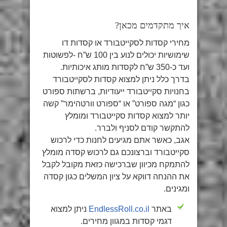
איך מתקדמים מכאן?
מחירי קסדות לסקייטבורד או קסדות דו
שימושיות יכולים לנוע בין 100 ש”ח -לפשוטות
ועד כ-350 ש”ח לקסדות מותג איכותיות.
בדרך כלל ניתן למצוא קסדות לסקייטבורד
בחנויות סקייטבורד ייעודיות, ברשתות ספורט
כגון “מגה ספורט” או “ספורט וורטהימר” קשה
יותר למצוא קסדות סקייטבורד ומומלץ
להתקשר קודם לסניף ולברר.
אגב, כאשר אתם מגיעים לחנות כדי לרכוש
סקייטבורד וברצונכם גם לרכוש קסדה מומלץ
להתמקח מכיוון שברכישה כזאת מקובל לקבל
את ההנחה דווקא על ציון המשלים כגון קסדה
ומגינים.
באתר
EndlessRoll.co.il
ניתן למצוא
דגמי קסדות במגוון מחירים.