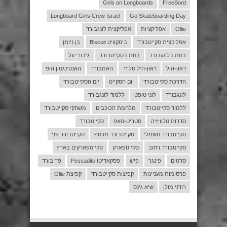
Girls on Longboards
FreeBord
Longboard Girls Crew Israel
Go Skateboarding Day
Ollie
אפליקציות
אפליקצית לונגבורד
אפליקצית סקייטבורד
ביסקוויט Biscuit
בן ניומן
בנות בלונגבורד
בנות בסקייטבורד
גיבורי על
דאון-היל
דאון-היל סלייד
האמבורד
האנטינגטון הופ
הדרכת סקייטבורד
יום הסקייט
יום הסקייטבורד
לונגבורד
לוני טופט
ללמוד לונגבורד
ללמוד סקייטבורד
מלחמת הכוכבים
משחקי סקייטבורד
סדרות טלוויזיה
סטריט-סאפ
סקייטבורד
סקייטבורד חשמלי
סקייטבורד מרחף
סקייטבורד פני
סקייטבורד רחוב
סקייטפארק
סקייטפארקים בארץ
סרטים
פינגר
פיש
פסקאדיטו Pescadito
פריבורד
פרסומות מעניינות
קפיצות סקייטבורד
קפיצת Ollie
רודני מולן
שיא גינס