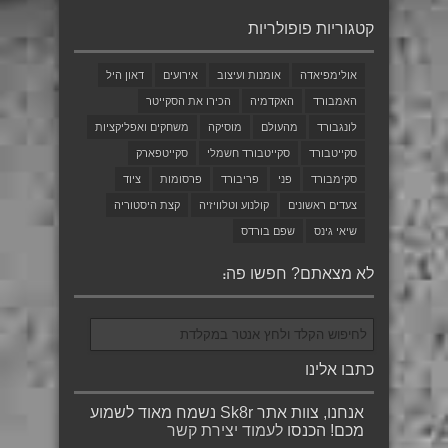
קטגוריות פופולריות
אולימפיאדה
אומנות ועיצוב
אירועים
דאון היל
האמבורד
האקדמיה
הכירו את הסקייטר
לונגבורד
מהעולם
מוסיקה
משחקים ואפליקציות
סקייטבורד
סקייטבורד חשמלי
סקייטפארק
סקימבורד
פני
פריבורד
פרסומות
ציוד
צעדים ראשונים
קולנוע וטלוויזיה
קצת היסטוריה
שיאי גינס
שפם בורדס
לא מצאתם? חפשו פה:
כתבו אלינו
אנחנו, צוות אתר Sk8r נשמח מאוד לשמוע
מכם! הכנסו
לעמוד יצירת קשר