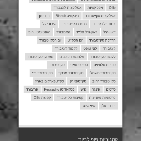
Ollie
אפליקציות
אפליקצית לונגבורד
אפליקצית סקייטבורד
ביסקוויט Biscuit
בן ניומן
בנות בלונגבורד
בנות בסקייטבורד
גיבורי על
דאון-היל
דאון-היל סלייד
האמבורד
האנטינגטון הופ
הדרכת סקייטבורד
יום הסקייט
יום הסקייטבורד
לונגבורד
לוני טופט
ללמוד לונגבורד
ללמוד סקייטבורד
מלחמת הכוכבים
משחקי סקייטבורד
סדרות טלוויזיה
סטריט-סאפ
סקייטבורד
סקייטבורד חשמלי
סקייטבורד מרחף
סקייטבורד פני
סקייטבורד רחוב
סקייטפארק
סקייטפארקים בארץ
סרטים
פינגר
פיש
פסקאדיטו Pescadito
פריבורד
פרסומות מעניינות
קפיצות סקייטבורד
קפיצת Ollie
רודני מולן
שיא גינס
קטגוריות פופולריות