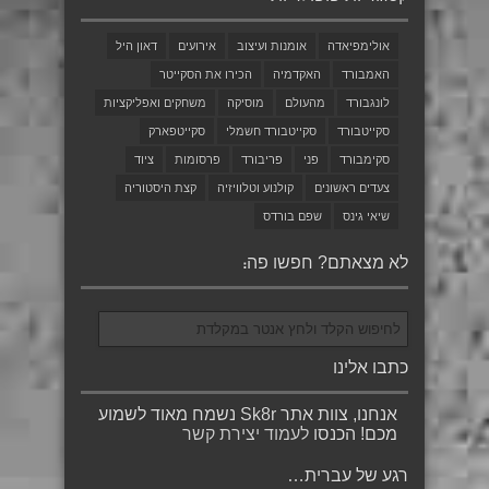
אולימפיאדה
אומנות ועיצוב
אירועים
דאון היל
האמבורד
האקדמיה
הכירו את הסקייטר
לונגבורד
מהעולם
מוסיקה
משחקים ואפליקציות
סקייטבורד
סקייטבורד חשמלי
סקייטפארק
סקימבורד
פני
פריבורד
פרסומות
ציוד
צעדים ראשונים
קולנוע וטלוויזיה
קצת היסטוריה
שיאי גינס
שפם בורדס
לא מצאתם? חפשו פה:
כתבו אלינו
אנחנו, צוות אתר Sk8r נשמח מאוד לשמוע
מכם! הכנסו
לעמוד יצירת קשר
רגע של עברית…