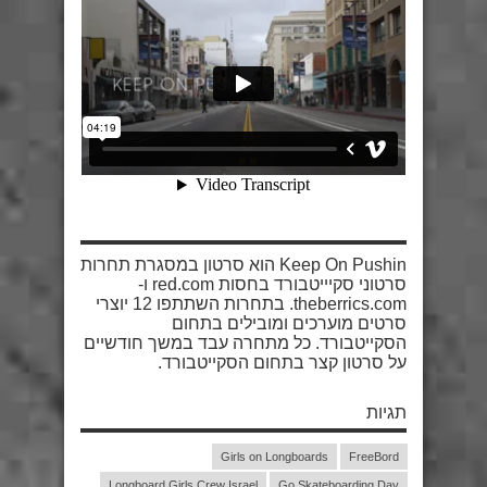
Keep On Pushin הוא סרטון במסגרת תחרות
סרטוני סקיייטבורד בחסות red.com ו-
theberrics.com. בתחרות השתתפו 12 יוצרי
סרטים מוערכים ומובילים בתחום
הסקייטבורד. כל מתחרה עבד במשך חודשיים
על סרטון קצר בתחום הסקייטבורד.
תגיות
Girls on Longboards
FreeBord
Longboard Girls Crew Israel
Go Skateboarding Day