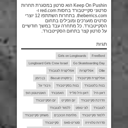
Keep On Pushin הוא סרטון במסגרת תחרות
סרטוני סקיייטבורד בחסות red.com ו-
theberrics.com. בתחרות השתתפו 12 יוצרי
סרטים מוערכים ומובילים בתחום
הסקייטבורד. כל מתחרה עבד במשך חודשיים
על סרטון קצר בתחום הסקייטבורד.
תגיות
Girls on Longboards
FreeBord
Longboard Girls Crew Israel
Go Skateboarding Day
Ollie
אפליקציות
אפליקצית לונגבורד
אפליקצית סקייטבורד
ביסקוויט Biscuit
בן ניומן
בנות בלונגבורד
בנות בסקייטבורד
גיבורי על
דאון-היל
דאון-היל סלייד
האמבורד
האנטינגטון הופ
הדרכת סקייטבורד
יום הסקייט
יום הסקייטבורד
לונגבורד
לוני טופט
ללמוד לונגבורד
ללמוד סקייטבורד
מלחמת הכוכבים
משחקי סקייטבורד
סדרות טלוויזיה
סטריט-סאפ
סקייטבורד