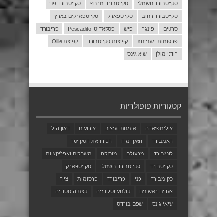
סקייטבורד חשמלי
סקייטבורד מרחף
סקייטבורד פני
סקייטבורד רחוב
סקייטפארק
סקייטפארקים בארץ
סרטים
פינגר
פיש
פסקאדיטו Pescadito
פריבורד
פרסומות מעניינות
קפיצות סקייטבורד
קפיצת Ollie
רודני מולן
שיא גינס
קטגוריות פופולריות
אולימפיאדה
אומנות ועיצוב
אירועים
דאון היל
האמבורד
האקדמיה
הכירו את הסקייטר
לונגבורד
מהעולם
מוסיקה
משחקים ואפליקציות
סקייטבורד
סקייטבורד חשמלי
סקייטפארק
סקימבורד
פני
פריבורד
פרסומות
ציוד
צעדים ראשונים
קולנוע וטלוויזיה
קצת היסטוריה
שיאי גינס
שפם בורדס