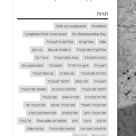
תגיות
Girls on Longboards
FreeBord
Longboard Girls Crew Israel
Go Skateboarding Day
Ollie
אפליקציות
אפליקצית לונגבורד
אפליקצית סקייטבורד
ביסקוויט Biscuit
בן ניומן
בנות בלונגבורד
בנות בסקייטבורד
גיבורי על
דאון-היל
דאון-היל סלייד
האמבורד
האנטינגטון הופ
הדרכת סקייטבורד
יום הסקייט
יום הסקייטבורד
לונגבורד
לוני טופט
ללמוד לונגבורד
ללמוד סקייטבורד
מלחמת הכוכבים
משחקי סקייטבורד
סדרות טלוויזיה
סטריט-סאפ
סקייטבורד
סקייטבורד חשמלי
סקייטבורד מרחף
סקייטבורד פני
סקייטבורד רחוב
סקייטפארק
סקייטפארקים בארץ
סרטים
פינגר
פיש
פסקאדיטו Pescadito
פריבורד
פרסומות מעניינות
קפיצות סקייטבורד
קפיצת Ollie