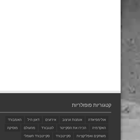
קטגוריות פופולריות
אולימפיאדה
אומנות ועיצוב
אירועים
דאון היל
האמבורד
האקדמיה
הכירו את הסקייטר
לונגבורד
מהעולם
מוסיקה
משחקים ואפליקציות
סקייטבורד
סקייטבורד חשמלי