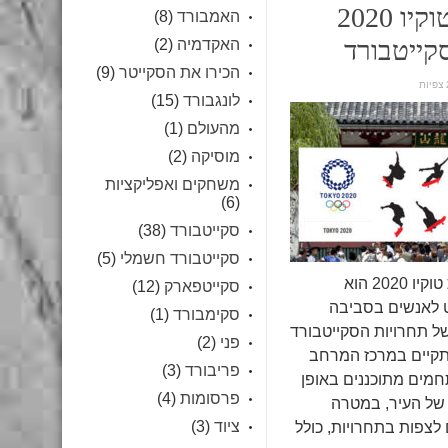
אולימפיאדת טוקיו 2020
האמבורד
(8)
קייטבורד
האקדמיה
(2)
הכירו את הסקייטר
(9)
לונגבורד
(15)
מהעולם
(1)
מוסיקה
(2)
משחקים ואפליקציות
(6)
סקייטבורד
(38)
סקייטבורד חשמלי
(5)
החזון של אולימפיאדת טוקיו 2020 הוא
סקייטפארק
(12)
 לאנשים בסביבה
סקימבורד
(1)
ל תחרויות הסקייטבורד
פני
(2)
תקיים במרכז המרחב
פריבורד
(3)
תחמים מתוכננים באופן
פרסומות
(4)
של העיר, במטרה
ציוד
(3)
לצפות בתחרויות, כולל