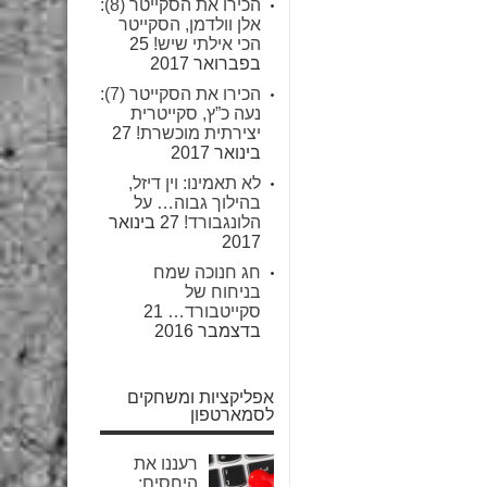
הכירו את הסקייטר (8):
אלן וולדמן, הסקייטר
הכי אילתי שיש!
25
בפברואר 2017
הכירו את הסקייטר (7):
נעה כ”ץ, סקייטרית
יצירתית מוכשרת!
27
בינואר 2017
לא תאמינו: וין דיזל,
בהילוך גבוה… על
הלונגבורד!
27 בינואר
2017
חג חנוכה שמח
בניחוח של
סקייטבורד…
21
בדצמבר 2016
אפליקציות ומשחקים
לסמארטפון
רעננו את
היחסים: