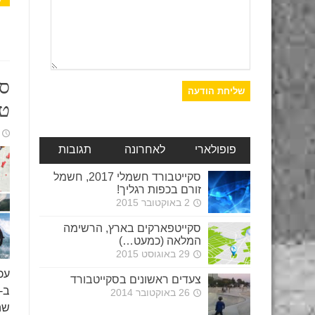
סק
טוקיו 
פופולארי
לאחרונה
תגובות
סקייטבורד חשמלי 2017, חשמל
זורם בכפות רגליך!
2 באוקטובר 2015
סקייטפארקים בארץ, הרשימה
המלאה (כמעט…)
29 באוגוסט 2015
עכ
צעדים ראשונים בסקייטבורד
26 באוקטובר 2014