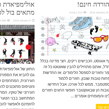
ורדה חינם!
מתאים בול לס
25 באוגוסט 2016
1,513 צפיות
6 באוגוסט 2016
2,586 צפיות
ף אוגוסט, הכבישים ריקים, חצי מדינה בכלל
ו”ל, ואתם מתחילים להבין שאוטוטו כל זה
מר וחוזרים לספסל הלימודים. אז החדשות
גם להביא את הספורט
חות טובות שנכון, חוזרים ללמוד
העירונית, המתחמים ש
פטמבר, ממש לכל אורכו, אבל החדשו
והטיפוס מתוכננים לה
ובות הן שבאוקטובר חופשי החגים חוזרים
העירוני של טוקיו. המ
נו והמומחים אומרים ...
המתחשב בבני הנוער 
להזמינם ולאפשר להם 
רא עוד