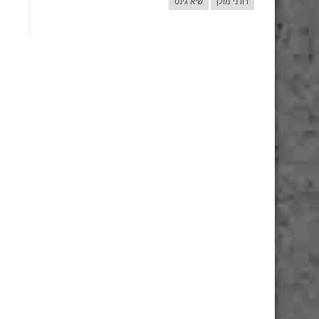
רודני מולן
שיא גינס