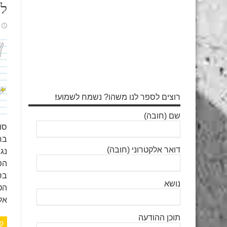
לה
רוצים לספר לנו משהו? נשמח לשמוע!
שם (חובה)
סו
בח
דואר אלקטרוני (חובה)
נג
הפ
בס
נושא
הט
אלי
תוכן ההודעה
ק