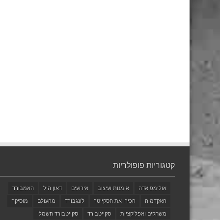
קטגוריות פופולריות
אולימפיאדה
אומנות ועיצוב
אירועים
דאון היל
האמבורד
האקדמיה
הכירו את הסקייטר
לונגבורד
מהעולם
מוסיקה
משחקים ואפליקציות
סקייטבורד
סקייטבורד חשמלי