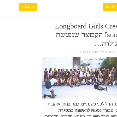
רא עוד
קרא עוד
Longboard Girls Cr
Israel הקבוצה שנפגשת
גולדה…
8 במאי 2015
4,934 צפיות
ל החל לפני כשנתיים, כמה בנות, אוהבות
ייטבורד נפגשו לראשונה במסגרת
קייטבורד סשנים”, מפגשי הדרכה והדגמות