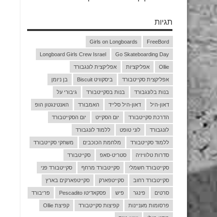
תגיות
Girls on Longboards
FreeBord
Longboard Girls Crew Israel
Go Skateboarding Day
Ollie
אפליקציות
אפליקצית לונגבורד
אפליקצית סקייטבורד
ביסקוויט Biscuit
בן ניומן
בנות בלונגבורד
בנות בסקייטבורד
גיבורי על
דאון-היל
דאון-היל סלייד
האמבורד
האנטינגטון הופ
הדרכת סקייטבורד
יום הסקייט
יום הסקייטבורד
לונגבורד
לוני טופט
ללמוד לונגבורד
ללמוד סקייטבורד
מלחמת הכוכבים
משחקי סקייטבורד
סדרות טלוויזיה
סטריט-סאפ
סקייטבורד
סקייטבורד חשמלי
סקייטבורד מרחף
סקייטבורד פני
סקייטבורד רחוב
סקייטפארק
סקייטפארקים בארץ
סרטים
פינגר
פיש
פסקאדיטו Pescadito
פריבורד
פרסומות מעניינות
קפיצות סקייטבורד
קפיצת Ollie