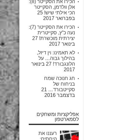
הכירו את הסקייטר (8):
אלן וולדמן, הסקייטר
הכי אילתי שיש!
25
בפברואר 2017
הכירו את הסקייטר (7):
נעה כ”ץ, סקייטרית
יצירתית מוכשרת!
27
בינואר 2017
לא תאמינו: וין דיזל,
בהילוך גבוה… על
הלונגבורד!
27 בינואר
2017
חג חנוכה שמח
בניחוח של
סקייטבורד…
21
בדצמבר 2016
אפליקציות ומשחקים
לסמארטפון
רעננו את
היחסים: