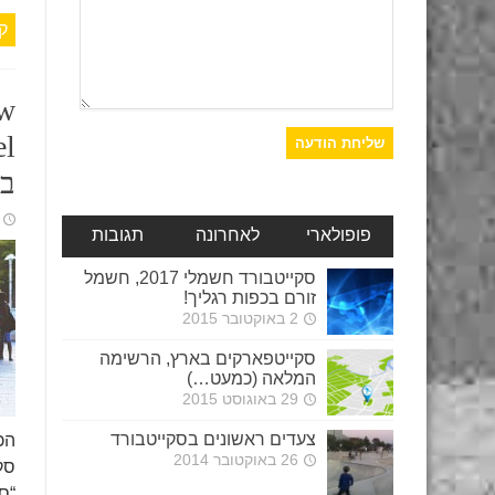
ק
ew
ב
פופולארי
לאחרונה
תגובות
סקייטבורד חשמלי 2017, חשמל
זורם בכפות רגליך!
2 באוקטובר 2015
סקייטפארקים בארץ, הרשימה
המלאה (כמעט…)
29 באוגוסט 2015
צעדים ראשונים בסקייטבורד
הכ
26 באוקטובר 2014
סק
“ס