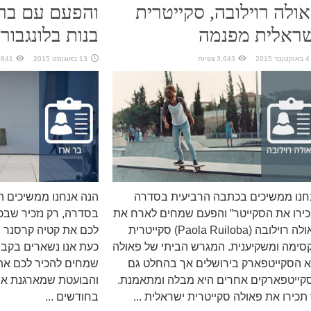
ולה רוילובה, סקייטרית
והפעם עם בר 
ראלית מפנמה
בנות בלונגבור
4 באוקטובר 2015
3,643 צפיות
13 באוגוסט 2015
3,841 צפ
חנו ממשיכים בכתבה הרביעית בסדרה
הנה אנחנו ממשיכים ה
כירו את הסקייטר” והפעם שמחים לארח את
בסדרה, רק נזכיר שבכ
פאולה רוילובה (Paola Ruiloba) סקייטרית
לכם את קטיה קרסנר מ
סימה ומשקיענית. המגרש הביתי של פאולה
כעת אנו נשארים בקבו
א הסקייטפארק בירושלים אך בהחלט גם
שמחים להכיר לכם את 
קייטפארקים אחרים היא מבלה ומתאמנת.
והבועטת שמארגנת את
 תכירו את פאולה סקייטרית ישראלית ...
בחודשים ...