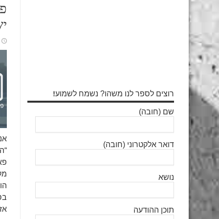
פא
יש
רוצים לספר לנו משהו? נשמח לשמוע!
שם (חובה)
אנ
דואר אלקטרוני (חובה)
“ה
מק
נושא
הו
בס
אז
תוכן ההודעה