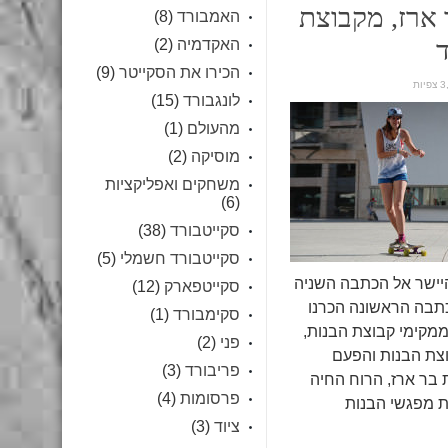
ארז, מקבוצת
האמבורד
(8)
ד
האקדמיה
(2)
הכירו את הסקייטר
(9)
יות
לונגבורד
(15)
מהעולם
(1)
מוסיקה
(2)
משחקים ואפליקציות
(6)
סקייטבורד
(38)
סקייטבורד חשמלי
(5)
יישר אל הכתבה השניה
סקייטפארק
(12)
תבה הראשונה הכרנו
סקימבורד
(1)
מקימי קבוצת הבנות,
פני
(2)
צת הבנות והפעם
פריבורד
(3)
בר ארז, הרוח החיה
פרסומות
(4)
 מפגשי הבנות
ציוד
(3)