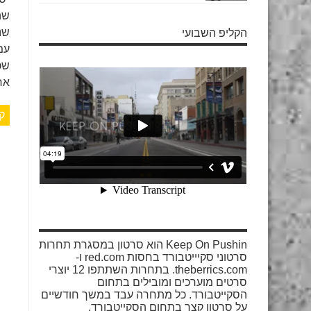
שה
שנ
הקליפ השבועי
עמ
שכ
אחר
ק
Keep On Pushin הוא סרטון במסגרת תחרות
סרטוני סקיייטבורד בחסות red.com ו-
theberrics.com. בתחרות השתתפו 12 יוצרי
סרטים מוערכים ומובילים בתחום
הסקייטבורד. כל מתחרה עבד במשך חודשיים
על סרטון קצר בתחום הסקייטבורד.