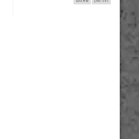
רודני מולן
שיא גינס