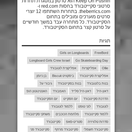
Keep On Pushin הוא סרטון במסגרת תחרות
סרטוני סקיייטבורד בחסות red.com ו-
theberrics.com. בתחרות השתתפו 12 יוצרי
סרטים מוערכים ומובילים בתחום
הסקייטבורד. כל מתחרה עבד במשך חודשיים
על סרטון קצר בתחום הסקייטבורד.
תגיות
Girls on Longboards
FreeBord
Longboard Girls Crew Israel
Go Skateboarding Day
Ollie
אפליקציות
אפליקצית לונגבורד
אפליקצית סקייטבורד
ביסקוויט Biscuit
בן ניומן
בנות בלונגבורד
בנות בסקייטבורד
גיבורי על
דאון-היל
דאון-היל סלייד
האמבורד
האנטינגטון הופ
הדרכת סקייטבורד
יום הסקייט
יום הסקייטבורד
לונגבורד
לוני טופט
ללמוד לונגבורד
ללמוד סקייטבורד
מלחמת הכוכבים
משחקי סקייטבורד
סדרות טלוויזיה
סטריט-סאפ
סקייטבורד
סקייטבורד חשמלי
סקייטבורד מרחף
סקייטבורד פני