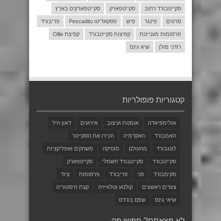
סקייטבורד רחוב
סקייטפארק
סקייטפארקים בארץ
סרטים
פינגר
פיש
פסקאדיטו Pescadito
פריבורד
פרסומות מעניינות
קפיצות סקייטבורד
קפיצת Ollie
רודני מולן
שיא גינס
קטגוריות פופולריות
אולימפיאדה
אומנות ועיצוב
אירועים
דאון היל
האמבורד
האקדמיה
הכירו את הסקייטר
לונגבורד
מהעולם
מוסיקה
משחקים ואפליקציות
סקייטבורד
סקייטבורד חשמלי
סקייטפארק
סקימבורד
פני
פריבורד
פרסומות
ציוד
צעדים ראשונים
קולנוע וטלוויזיה
קצת היסטוריה
שיאי גינס
שפם בורדס