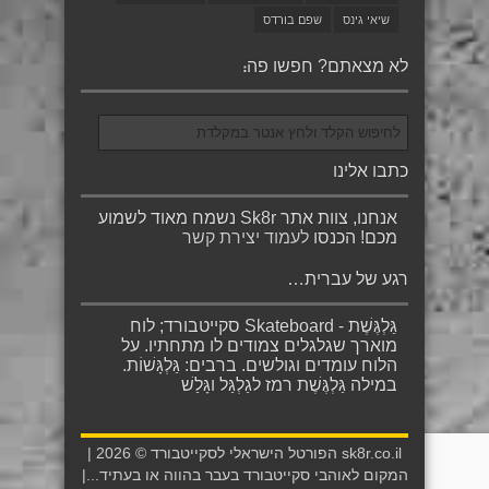
שיאי גינס
שפם בורדס
לא מצאתם? חפשו פה:
כתבו אלינו
אנחנו, צוות אתר Sk8r נשמח מאוד לשמוע
מכם! הכנסו
לעמוד יצירת קשר
רגע של עברית…
גַּלְגֶּשֶׁת - Skateboard סקייטבורד; לוח
מוארך שגלגלים צמודים לו מתחתיו. על
הלוח עומדים וגולשים. ברבים: גַּלְגָּשׁוֹת.
במילה גַּלְגֶּשֶׁת רמז לגַלְגַּל וגָּלַשׁ
sk8r.co.il הפורטל הישראלי לסקייטבורד © 2026 |
המקום לאוהבי סקייטבורד בעבר בהווה או בעתיד...|