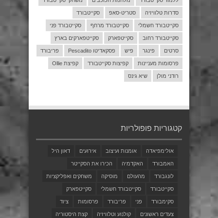
ללמוד סקייטבורד
מלחמת הכוכבים
משחקי סקייטבורד
סדרות טלוויזיה
סטריט-סאפ
סקייטבורד
סקייטבורד חשמלי
סקייטבורד מרחף
סקייטבורד פני
סקייטבורד רחוב
סקייטפארק
סקייטפארקים בארץ
סרטים
פינגר
פיש
פסקאדיטו Pescadito
פריבורד
פרסומות מעניינות
קפיצות סקייטבורד
קפיצת Ollie
רודני מולן
שיא גינס
קטגוריות פופולריות
אולימפיאדה
אומנות ועיצוב
אירועים
דאון היל
האמבורד
האקדמיה
הכירו את הסקייטר
לונגבורד
מהעולם
מוסיקה
משחקים ואפליקציות
סקייטבורד
סקייטבורד חשמלי
סקייטפארק
סקימבורד
פני
פריבורד
פרסומות
ציוד
צעדים ראשונים
קולנוע וטלוויזיה
קצת היסטוריה