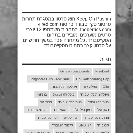
Keep On Pushin הוא סרטון במסגרת תחרות
סרטוני סקיייטבורד בחסות red.com ו-
theberrics.com. בתחרות השתתפו 12 יוצרי
סרטים מוערכים ומובילים בתחום
הסקייטבורד. כל מתחרה עבד במשך חודשיים
על סרטון קצר בתחום הסקייטבורד.
תגיות
Girls on Longboards
FreeBord
Longboard Girls Crew Israel
Go Skateboarding Day
Ollie
אפליקציות
אפליקצית לונגבורד
אפליקצית סקייטבורד
ביסקוויט Biscuit
בן ניומן
בנות בלונגבורד
בנות בסקייטבורד
גיבורי על
דאון-היל
דאון-היל סלייד
האמבורד
האנטינגטון הופ
הדרכת סקייטבורד
יום הסקייט
יום הסקייטבורד
לונגבורד
לוני טופט
ללמוד לונגבורד