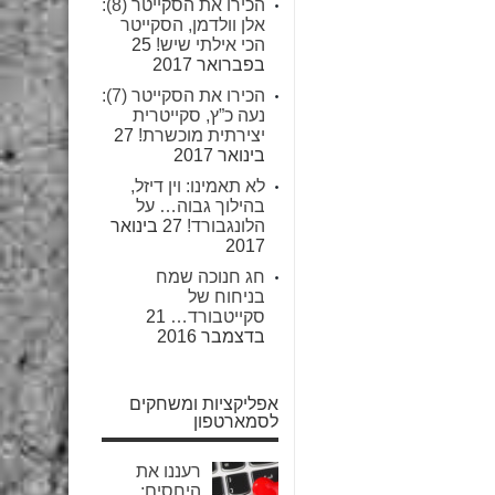
הכירו את הסקייטר (8):
אלן וולדמן, הסקייטר
הכי אילתי שיש!
25
בפברואר 2017
הכירו את הסקייטר (7):
נעה כ”ץ, סקייטרית
יצירתית מוכשרת!
27
בינואר 2017
לא תאמינו: וין דיזל,
בהילוך גבוה… על
הלונגבורד!
27 בינואר
2017
חג חנוכה שמח
בניחוח של
סקייטבורד…
21
בדצמבר 2016
אפליקציות ומשחקים
לסמארטפון
רעננו את
היחסים: