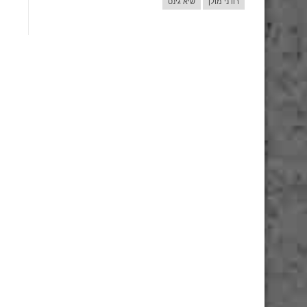
רודני מולן
שיא גינס