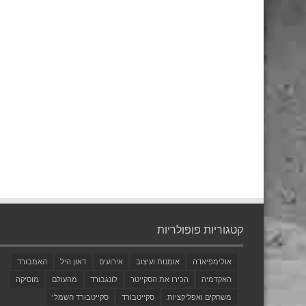
קטגוריות פופולריות
אולימפיאדה
אומנות ועיצוב
אירועים
דאון היל
האמבורד
האקדמיה
הכירו את הסקייטר
לונגבורד
מהעולם
מוסיקה
משחקים ואפליקציות
סקייטבורד
סקייטבורד חשמלי