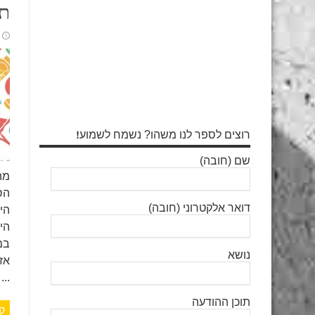
תכירו
רוצים לספר לנו משהו? נשמח לשמוע!
שם (חובה)
מה
הס
דואר אלקטרוני (חובה)
הי
הי
במ
נושא
...
תוכן ההודעה
ק