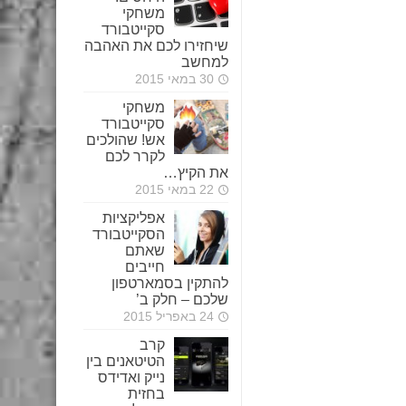
משחקי
סקייטבורד
שיחזירו לכם את האהבה
למחשב
30 במאי 2015
משחקי
סקייטבורד
אש! שהולכים
לקרר לכם
את הקיץ…
22 במאי 2015
אפליקציות
הסקייטבורד
שאתם
חייבים
להתקין בסמארטפון
שלכם – חלק ב’
24 באפריל 2015
קרב
הטיטאנים בין
נייק ואדידס
בחזית