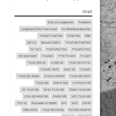
תגיות
Girls on Longboards
FreeBord
Longboard Girls Crew Israel
Go Skateboarding Day
Ollie
אפליקציות
אפליקצית לונגבורד
אפליקצית סקייטבורד
ביסקוויט Biscuit
בן ניומן
בנות בלונגבורד
בנות בסקייטבורד
גיבורי על
דאון-היל
דאון-היל סלייד
האמבורד
האנטינגטון הופ
הדרכת סקייטבורד
יום הסקייט
יום הסקייטבורד
לונגבורד
לוני טופט
ללמוד לונגבורד
ללמוד סקייטבורד
מלחמת הכוכבים
משחקי סקייטבורד
סדרות טלוויזיה
סטריט-סאפ
סקייטבורד
סקייטבורד חשמלי
סקייטבורד מרחף
סקייטבורד פני
סקייטבורד רחוב
סקייטפארק
סקייטפארקים בארץ
סרטים
פינגר
פיש
פסקאדיטו Pescadito
פריבורד
פרסומות מעניינות
קפיצות סקייטבורד
קפיצת Ollie