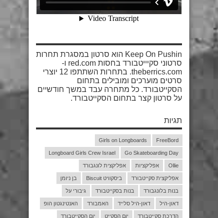
Keep On Pushin הוא סרטון במסגרת תחרות
סרטוני סקיייטבורד בחסות red.com ו-
theberrics.com. בתחרות השתתפו 12 יוצרי
סרטים מוערכים ומובילים בתחום
הסקייטבורד. כל מתחרה עבד במשך חודשיים
על סרטון קצר בתחום הסקייטבורד.
תגיות
Girls on Longboards
FreeBord
Longboard Girls Crew Israel
Go Skateboarding Day
Ollie
אפליקציות
אפליקצית לונגבורד
אפליקצית סקייטבורד
ביסקוויט Biscuit
בן ניומן
בנות בלונגבורד
בנות בסקייטבורד
גיבורי על
דאון-היל
דאון-היל סלייד
האמבורד
האנטינגטון הופ
הדרכת סקייטבורד
יום הסקייט
יום הסקייטבורד