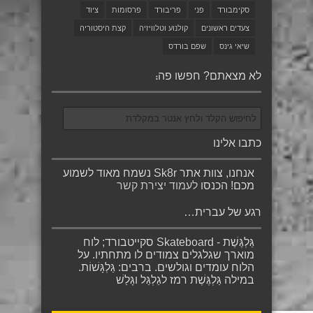
סקימבורד
פני
פריבורד
פרסומות
ציוד
צעדים ראשונים
קולנוע וטלוויזיה
קצת היסטוריה
שיאי גינס
שפם בורדס
לא מצאתם? חפשו פה:
כתבו אלינו
אנחנו, צוות אתר Sk8r נשמח מאוד לשמוע
מכם! הכנסו
לעמוד יצירת קשר
רגע של עברית…
גַּלְגֶּשֶׁת - Skateboard סקייטבורד; לוח
מוארך שגלגלים צמודים לו מתחתיו. על
הלוח עומדים וגולשים. ברבים: גַּלְגָּשׁוֹת.
במילה גַּלְגֶּשֶׁת רמז לגַלְגַּל וגָּלַשׁ