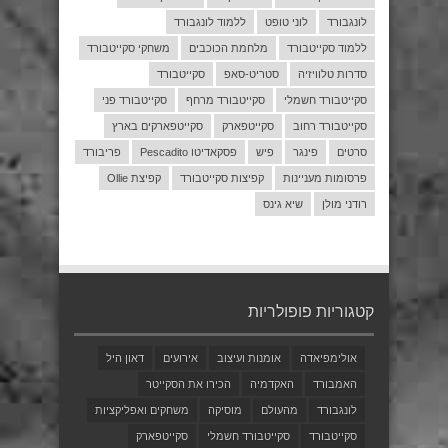
לונגבורד
לוני טופט
ללמוד לונגבורד
ללמוד סקייטבורד
מלחמת הכוכבים
משחקי סקייטבורד
סדרות טלוויזיה
סטריט-סאפ
סקייטבורד
סקייטבורד חשמלי
סקייטבורד מרחף
סקייטבורד פני
סקייטבורד רחוב
סקייטפארק
סקייטפארקים בארץ
סרטים
פינגר
פיש
פסקאדיטו Pescadito
פריבורד
פרסומות מעניינות
קפיצות סקייטבורד
קפיצת Ollie
רודני מולן
שיא גינס
קטגוריות פופולריות
אולימפיאדה
אומנות ועיצוב
אירועים
דאון היל
האמבורד
האקדמיה
הכירו את הסקייטר
לונגבורד
מהעולם
מוסיקה
משחקים ואפליקציות
סקייטבורד
סקייטבורד חשמלי
סקייטפארק