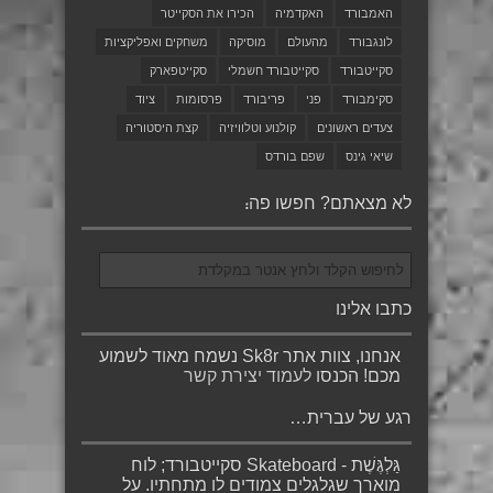
האמבורד
האקדמיה
הכירו את הסקייטר
לונגבורד
מהעולם
מוסיקה
משחקים ואפליקציות
סקייטבורד
סקייטבורד חשמלי
סקייטפארק
סקימבורד
פני
פריבורד
פרסומות
ציוד
צעדים ראשונים
קולנוע וטלוויזיה
קצת היסטוריה
שיאי גינס
שפם בורדס
לא מצאתם? חפשו פה:
כתבו אלינו
אנחנו, צוות אתר Sk8r נשמח מאוד לשמוע
מכם! הכנסו
לעמוד יצירת קשר
רגע של עברית…
גַּלְגֶּשֶׁת - Skateboard סקייטבורד; לוח
מוארך שגלגלים צמודים לו מתחתיו. על