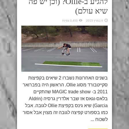
להגיע ב-Ollie? (וכן יש פה
שיא עולם)
6 במרץ 2015
3,400 צפיות
בשנים האחרונות נשברו 2 שיאים בקפיצות
סקייטבורד מסוג Ollie. הראשון היה בפברואר
2011 ב- MAGIC trade show שהתקיים
בלאס-וגאס אז שבר אלדרין גרסיה (Aldrin
Garcia) שיא גינס בקפיצת Ollie לגובה. אבל
כמו בספורט קפיצה לגובה זה מצוין אבל אסור
לשכוח ...