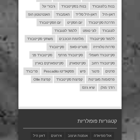
בנות בלונגבורד
בנות בסקייטבורד
גיבורי על
דאון-היל
דאון-היל סלייד
האמבורד
האנטינגטון הופ
הדרכת סקייטבורד
יום הסקייט
יום הסקייטבורד
לונגבורד
לוני טופט
ללמוד לונגבורד
ללמוד סקייטבורד
מלחמת הכוכבים
משחקי סקייטבורד
סדרות טלוויזיה
סטריט-סאפ
סקייטבורד
סקייטבורד חשמלי
סקייטבורד מרחף
סקייטבורד פני
סקייטבורד רחוב
סקייטפארק
סקייטפארקים בארץ
סרטים
פינגר
פיש
פסקאדיטו Pescadito
פריבורד
פרסומות מעניינות
קפיצות סקייטבורד
קפיצת Ollie
רודני מולן
שיא גינס
קטגוריות פופולריות
אולימפיאדה
אומנות ועיצוב
אירועים
דאון היל