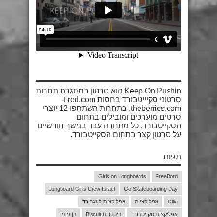
Keep On Pushin הוא סרטון במסגרת תחרות
סרטוני סקיייטבורד בחסות red.com ו-
theberrics.com. בתחרות השתתפו 12 יוצרי
סרטים מוערכים ומובילים בתחום
הסקייטבורד. כל מתחרה עבד במשך חודשיים
על סרטון קצר בתחום הסקייטבורד.
תגיות
Girls on Longboards
FreeBord
Longboard Girls Crew Israel
Go Skateboarding Day
Ollie
אפליקציות
אפליקצית לונגבורד
אפליקצית סקייטבורד
ביסקוויט Biscuit
בן ניומן