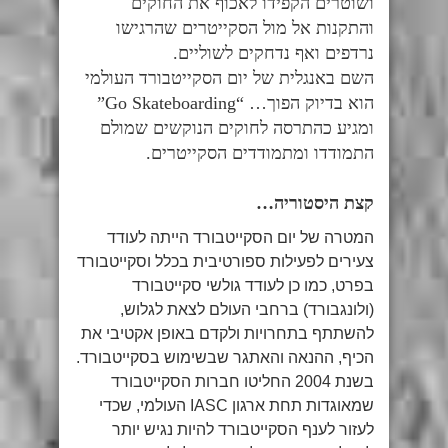
ושוטרים הקפידו לאכוף את החוקים
והתקנות אל מול הסקייטרים שהרגישו
נרדפים ואף נדחקים לשוליים.
השם באנגלית של יום הסקייטבורד העולמי
הוא בדיוק הפוך… “Go Skateboarding”
ומגיע כהתרסה לחוקים הנוקשים שמולם
התמודדו ומתמודדים הסקייטרים.
קצת היסטוריה…
המטרה של יום הסקייטבורד הייתה לעודד
צעירים לפעילות ספורטיבית בכלל וסקייטבורד
בפרט, כמו כן לעודד גולשי סקייטבורד
(ולונגבורד) ברחבי העולם לצאת לגלוש,
להשתתף בתחרויות ולקדם באופן אקטיבי את
הכיף, ההנאה והאתגר שבשימוש בסקייטבורד.
בשנת 2004 החליטו חברות הסקייטבורד
שמאוגדות תחת ארגון IASC העולמי, שכדי
לעזור לענף הסקייטבורד להיות נגיש יותר