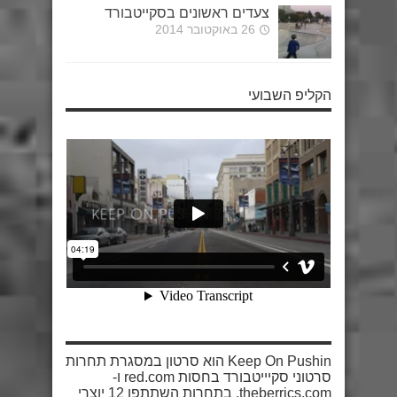
צעדים ראשונים בסקייטבורד
26 באוקטובר 2014
הקליפ השבועי
Keep On Pushin הוא סרטון במסגרת תחרות
סרטוני סקיייטבורד בחסות red.com ו-
theberrics.com. בתחרות השתתפו 12 יוצרי