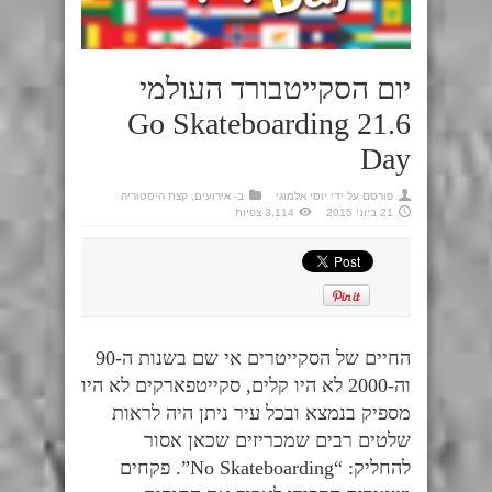
יום הסקייטבורד העולמי
21.6 Go Skateboarding
Day
פורסם על ידי
יוסי אלמוגי
ב-
אירועים
,
קצת היסטוריה
21 ביוני 2015
3,114 צפיות
החיים של הסקייטרים אי שם בשנות ה-90
וה-2000 לא היו קלים, סקייטפארקים לא היו
מספיק בנמצא ובכל עיר ניתן היה לראות
שלטים רבים שמכריזים שכאן אסור
להחליק: “No Skateboarding”. פקחים