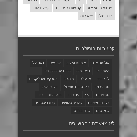
פרסומות מעניינות
קפיצות סקייטבורד
קפיצת Ollie
רודני מולן
שיא גינס
קטגוריות פופולריות
אולימפיאדה
אומנות ועיצוב
אירועים
דאון היל
האמבורד
האקדמיה
הכירו את הסקייטר
לונגבורד
מהעולם
מוסיקה
משחקים ואפליקציות
סקייטבורד
סקייטבורד חשמלי
סקייטפארק
סקימבורד
פני
פריבורד
פרסומות
ציוד
צעדים ראשונים
קולנוע וטלוויזיה
קצת היסטוריה
שיאי גינס
שפם בורדס
לא מצאתם? חפשו פה: