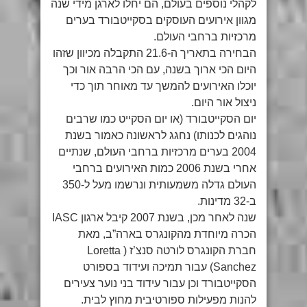
לקהלי נוספים בעולם, הם יחלו לארגן מידי שנה
מגוון אירועים העוסקים בסקייטבורד בערים
מרכזיות ברחבי העולם.
הבחירה בתאריך ה-21.6 התקבלה מכיוון שזהו
היום הכי ארוך בשנה, עם הכי הרבה אור וכך
יוכלו האירועים להמשך עד מאוחר תוך כדי
ניצול אור היום.
יום הסקייטבורד (או יום הסקייט כמו שרבים
נוהגים לכנותו) נחגג לראשונה כאמור בשנת
2004 בערים מרכזיות ברחבי העולם, שנתיים
אחרי בשנת 2006 כמות האירועים ברחבי
העולם גדלה משמעותית ונרשמו מעל ל-350
ב-32 מדינות.
שנה לאחר מכן, בשנת 2007 קיבל ארגון IASC
הכרה מיוחדת מהקונגרס בארה”ב, מאת
חברת הקונגרס לורטה סנצ’ז ( Loretta
Sanchez) עבור תמיכה ועידוד בספורט
הסקייטבורד וכן עבור עידוד בני נוער צעירים
להנות מפעילות ספורטיבית מחוץ לבית.