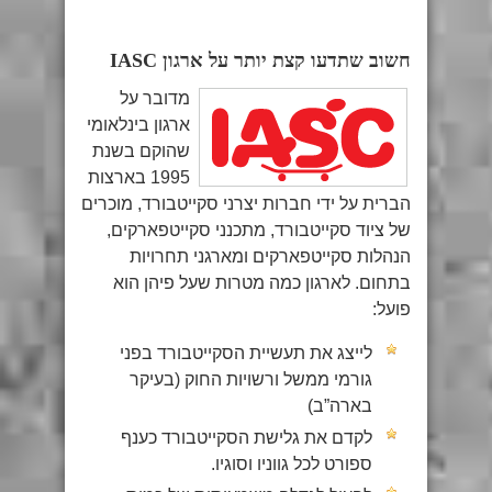
חשוב שתדעו קצת יותר על ארגון IASC
מדובר על
ארגון בינלאומי
שהוקם בשנת
1995 בארצות
הברית על ידי חברות יצרני סקייטבורד, מוכרים
של ציוד סקייטבורד, מתכנני סקייטפארקים,
הנהלות סקייטפארקים ומארגני תחרויות
בתחום. לארגון כמה מטרות שעל פיהן הוא
פועל:
לייצג את תעשיית הסקייטבורד בפני
גורמי ממשל ורשויות החוק (בעיקר
בארה”ב)
לקדם את גלישת הסקייטבורד כענף
ספורט לכל גווניו וסוגיו.