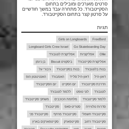
סרטים מוערכים ומובילים בתחום
הסקייטבורד. כל מתחרה עבד במשך חודשיים
על סרטון קצר בתחום הסקייטבורד.
תגיות
Girls on Longboards
FreeBord
Longboard Girls Crew Israel
Go Skateboarding Day
Ollie
אפליקציות
אפליקצית לונגבורד
אפליקצית סקייטבורד
ביסקוויט Biscuit
בן ניומן
בנות בלונגבורד
בנות בסקייטבורד
גיבורי על
דאון-היל
דאון-היל סלייד
האמבורד
האנטינגטון הופ
הדרכת סקייטבורד
יום הסקייט
יום הסקייטבורד
לונגבורד
לוני טופט
ללמוד לונגבורד
ללמוד סקייטבורד
מלחמת הכוכבים
משחקי סקייטבורד
סדרות טלוויזיה
סטריט-סאפ
סקייטבורד
סקייטבורד חשמלי
סקייטבורד מרחף
סקייטבורד פני
סקייטבורד רחוב
סקייטפארק
סקייטפארקים בארץ
סרטים
פינגר
פיש
פסקאדיטו Pescadito
פריבורד