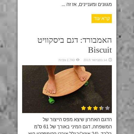
מגוונים ומעניינים, אז זה ...
קרא עוד
האמבורד: דגם ביסקוויט
Biscuit
14 בפברואר 2015
2,793 צפיות
הדגם האחרון שיצא מפס הייצור של
המשפחה, דגם המיני באורך של 61 ס”מ
בלבד. (24 אינץ’)בגלל אורכו הקומפקטי הוא