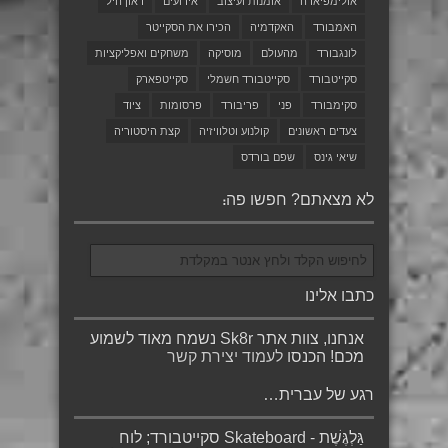
אולימפיאדה
אומנות ועיצוב
אירועים
דאון היל
האמבורד
האקדמיה
הכירו את הסקייטר
לונגבורד
מהעולם
מוסיקה
משחקים ואפליקציות
סקייטבורד
סקייטבורד חשמלי
סקייטפארק
סקימבורד
פני
פריבורד
פרסומות
ציוד
צעדים ראשונים
קולנוע וטלוויזיה
קצת היסטוריה
שיאי גינס
שפם בורדס
לא מצאתם? חפשו פה:
כתבו אלינו
אנחנו, צוות אתר Sk8r נשמח מאוד לשמוע
מכם! הכנסו
לעמוד יצירת קשר
רגע של עברית…
גַּלְגֶּשֶׁת - Skateboard סקייטבורד; לוח