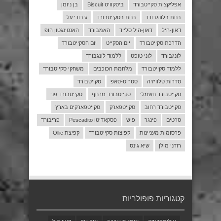
אפליקצית סקייטבורד
ביסקוויט Biscuit
בן ניומן
בנות בלונגבורד
בנות בסקייטבורד
גיבורי על
דאון-היל
דאון-היל סלייד
האמבורד
האנטינגטון הופ
הדרכת סקייטבורד
יום הסקייט
יום הסקייטבורד
לונגבורד
לוני טופט
ללמוד לונגבורד
ללמוד סקייטבורד
מלחמת הכוכבים
משחקי סקייטבורד
סדרות טלוויזיה
סטריט-סאפ
סקייטבורד
סקייטבורד חשמלי
סקייטבורד מרחף
סקייטבורד פני
סקייטבורד רחוב
סקייטפארק
סקייטפארקים בארץ
סרטים
פינגר
פיש
פסקאדיטו Pescadito
פריבורד
פרסומות מעניינות
קפיצות סקייטבורד
קפיצת Ollie
רודני מולן
שיא גינס
קטגוריות פופולריות