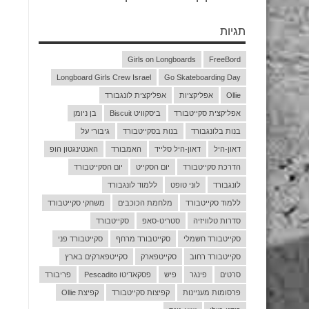
תגיות
Girls on Longboards
FreeBord
Longboard Girls Crew Israel
Go Skateboarding Day
Ollie
אפליקציות
אפליקצית לונגבורד
אפליקצית סקייטבורד
ביסקוויט Biscuit
בן ניומן
בנות בלונגבורד
בנות בסקייטבורד
גיבורי על
דאון-היל
דאון-היל סלייד
האמבורד
האנטינגטון הופ
הדרכת סקייטבורד
יום הסקייט
יום הסקייטבורד
לונגבורד
לוני טופט
ללמוד לונגבורד
ללמוד סקייטבורד
מלחמת הכוכבים
משחקי סקייטבורד
סדרות טלוויזיה
סטריט-סאפ
סקייטבורד
סקייטבורד חשמלי
סקייטבורד מרחף
סקייטבורד פני
סקייטבורד רחוב
סקייטפארק
סקייטפארקים בארץ
סרטים
פינגר
פיש
פסקאדיטו Pescadito
פריבורד
פרסומות מעניינות
קפיצות סקייטבורד
קפיצת Ollie