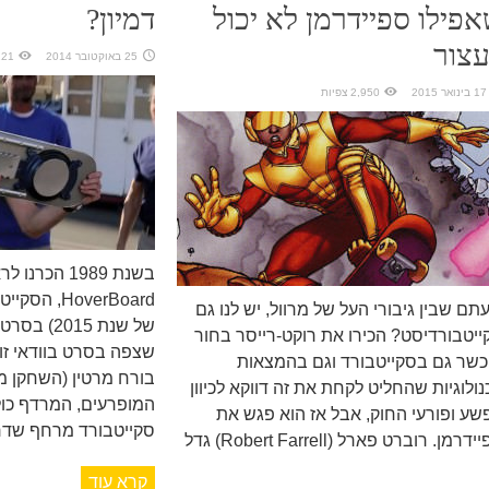
פילו ספיידרמן לא יכול
דמיון?
צור
25 באוקטובר 2014
3,121 
17 בינואר 2015
2,950 צפיות
בשנת 1989 הכר
HoverBoard
תם שבין גיבורי העל של מרוול, יש לנו גם
ייטבורדיסט? הכירו את רוקט-רייסר בחור
שצפה בסרט בוודאי זו
כשר גם בסקייטבורד וגם בהמצאות
בורח מרטין (השחקן מי
נולוגיות שהחליט לקחת את זה דווקא לכיוון
המופרעים, המרדף כול
שע ופורעי החוק, אבל אז הוא פגש את
סקייטבורד מרחף שדרך
ספיידרמן. רוברט פארל (Robert Farrell) גדל
קרא עוד