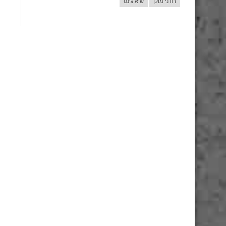
רודני מולן
שיא גינס