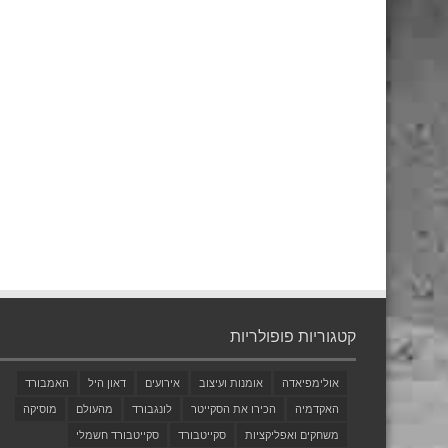
קטגוריות פופולריות
אולימפיאדה
אומנות ועיצוב
אירועים
דאון היל
האמבורד
האקדמיה
הכירו את הסקייטר
לונגבורד
מהעולם
מוסיקה
משחקים ואפליקציות
סקייטבורד
סקייטבורד חשמלי