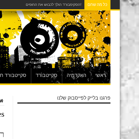
כל מה שחם
!הסקימבורד הולך לכבוש את החופים
ראשי
האקדמיה
סקייטבורד
סקייטבורד ח
פרגנו בלייק לפייסבוק שלנו
s:
רו