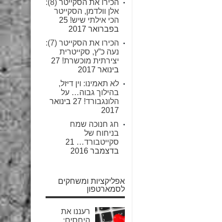
הכירו את הסקייטר (8):
אלן וולדמן, הסקייטר
הכי אילתי שיש!
25
בפברואר 2017
הכירו את הסקייטר (7):
נעה כ”ץ, סקייטרית
יצירתית מוכשרת!
27
בינואר 2017
לא תאמינו: וין דיזל,
בהילוך גבוה… על
הלונגבורד!
27 בינואר
2017
חג חנוכה שמח
בניחוח של
סקייטבורד…
21
בדצמבר 2016
אפליקציות ומשחקים
לסמארטפון
רעננו את
היחסים: