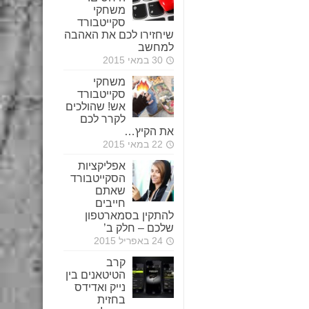
משחקי
סקייטבורד
שיחזירו לכם את האהבה
למחשב
30 במאי 2015
משחקי
סקייטבורד
אש! שהולכים
לקרר לכם
את הקיץ…
22 במאי 2015
אפליקציות
הסקייטבורד
שאתם
חייבים
להתקין בסמארטפון
שלכם – חלק ב’
24 באפריל 2015
קרב
הטיטאנים בין
נייק ואדידס
בחזית