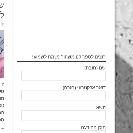
שא
לע
רוצים לספר לנו משהו? נשמח לשמוע!
שם (חובה)
ידע
דואר אלקטרוני (חובה)
סק
מו
טכ
נושא
הפ
...
תוכן ההודעה