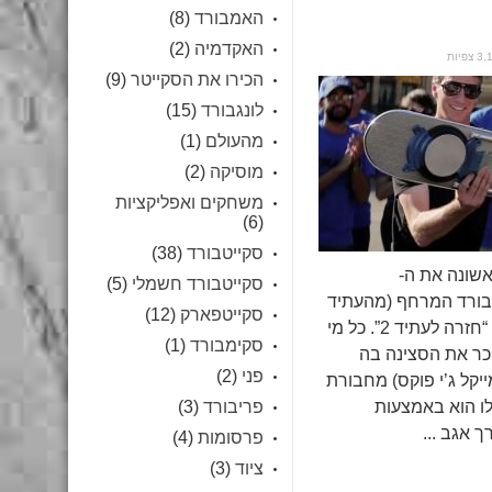
האמבורד
(8)
האקדמיה
(2)
צפיות
הכירו את הסקייטר
(9)
לונגבורד
(15)
מהעולם
(1)
מוסיקה
(2)
משחקים ואפליקציות
(6)
סקייטבורד
(38)
נו לראשונה את ה-
סקייטבורד חשמלי
(5)
, הסקייטבורד המרחף (מהעתיד
סקייטפארק
(12)
של שנת 2015) בסרט “חזרה לעתיד 2”. כל מי
סקימבורד
(1)
כר את הסצינה בה
פני
(2)
יקל ג’י פוקס) מחבורת
ו הוא באמצעות
פריבורד
(3)
 אגב ...
פרסומות
(4)
ציוד
(3)