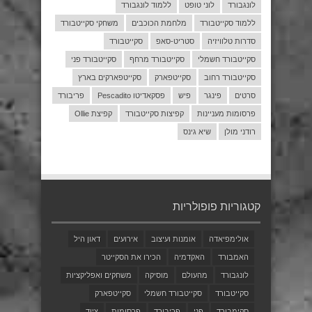
לונגבורד
לוני טופט
ללמוד לונגבורד
ללמוד סקייטבורד
מלחמת הכוכבים
משחקי סקייטבורד
סדרות טלוויזיה
סטריט-סאפ
סקייטבורד
סקייטבורד חשמלי
סקייטבורד מרחף
סקייטבורד פני
סקייטבורד רחוב
סקייטפארק
סקייטפארקים בארץ
סרטים
פינגר
פיש
פסקאדיטו Pescadito
פריבורד
פרסומות מעניינות
קפיצות סקייטבורד
קפיצת Ollie
רודני מולן
שיא גינס
קטגוריות פופולריות
אולימפיאדה
אומנות ועיצוב
אירועים
דאון היל
האמבורד
האקדמיה
הכירו את הסקייטר
לונגבורד
מהעולם
מוסיקה
משחקים ואפליקציות
סקייטבורד
סקייטבורד חשמלי
סקייטפארק
סקימבורד
פני
פריבורד
פרסומות
ציוד