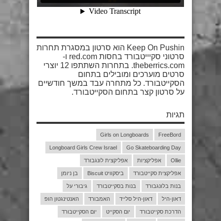
Keep On Pushin הוא סרטון במסגרת תחרות
סרטוני סקיייטבורד בחסות red.com ו-
theberrics.com. בתחרות השתתפו 12 יוצרי
סרטים מוערכים ומובילים בתחום
הסקייטבורד. כל מתחרה עבד במשך חודשיים
על סרטון קצר בתחום הסקייטבורד.
תגיות
Girls on Longboards
FreeBord
Longboard Girls Crew Israel
Go Skateboarding Day
Ollie
אפליקציות
אפליקצית לונגבורד
אפליקצית סקייטבורד
ביסקוויט Biscuit
בן ניומן
בנות בלונגבורד
בנות בסקייטבורד
גיבורי על
דאון-היל
דאון-היל סלייד
האמבורד
האנטינגטון הופ
הדרכת סקייטבורד
יום הסקייט
יום הסקייטבורד