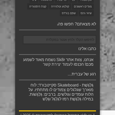
צעדים ראשונים
קולנוע וטלוויזיה
קצת היסטוריה
שיאי גינס
שפם בורדס
לא מצאתם? חפשו פה:
כתבו אלינו
אנחנו, צוות אתר Sk8r נשמח מאוד לשמוע
מכם! הכנסו
לעמוד יצירת קשר
רגע של עברית…
גַּלְגֶּשֶׁת - Skateboard סקייטבורד; לוח
מוארך שגלגלים צמודים לו מתחתיו. על
הלוח עומדים וגולשים. ברבים: גַּלְגָּשׁוֹת.
במילה גַּלְגֶּשֶׁת רמז לגַלְגַּל וגָּלַשׁ