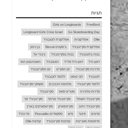
תגיות
Girls on Longboards
FreeBord
Longboard Girls Crew Israel
Go Skateboarding Day
Ollie
אפליקציות
אפליקצית לונגבורד
אפליקצית סקייטבורד
ביסקוויט Biscuit
בן ניומן
בנות בלונגבורד
בנות בסקייטבורד
גיבורי על
דאון-היל
דאון-היל סלייד
האמבורד
האנטינגטון הופ
הדרכת סקייטבורד
יום הסקייט
יום הסקייטבורד
לונגבורד
לוני טופט
ללמוד לונגבורד
ללמוד סקייטבורד
מלחמת הכוכבים
משחקי סקייטבורד
סדרות טלוויזיה
סטריט-סאפ
סקייטבורד
סקייטבורד חשמלי
סקייטבורד מרחף
סקייטבורד פני
סקייטבורד רחוב
סקייטפארק
סקייטפארקים בארץ
סרטים
פינגר
פיש
פסקאדיטו Pescadito
פריבורד
פרסומות מעניינות
קפיצות סקייטבורד
קפיצת Ollie