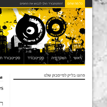
כל מה שחם
!הסקימבורד הולך לכבוש את החופים
ראשי
האקדמיה
סקייטבורד
סקייטבורד ח
פרגנו בלייק לפייסבוק שלנו
s:
רו