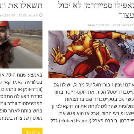
פילו ספיידרמן לא יכול
תשאלו את וונד
צור
9 בינואר 2015
4,146 צפיות
17 בינואר 2015
2,950 צפיות
באמצע
תם שבין גיבורי העל של מרוול, יש לנו גם
(וונדר-וומן או בתרגום
ייטבורדיסט? הכירו את רוקט-רייסר בחור
סדרת הפעולה התבסס
כשר גם בסקייטבורד וגם בהמצאות
הפמיניסטית וונדר-וומ
נולוגיות שהחליט לקחת את זה דווקא לכיוון
בחשיבותה לאחר סופר
שע ופורעי החוק, אבל אז הוא פגש את
מולטון שנוצרה בשנות ה-40 , שמספרת
ספיידרמן. רוברט פארל (Robert Farrell) גדל
קרא עוד