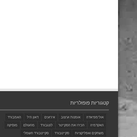
קטגוריות פופולריות
אולימפיאדה
אומנות ועיצוב
אירועים
דאון היל
האמבורד
האקדמיה
הכירו את הסקייטר
לונגבורד
מהעולם
מוסיקה
משחקים ואפליקציות
סקייטבורד
סקייטבורד חשמלי