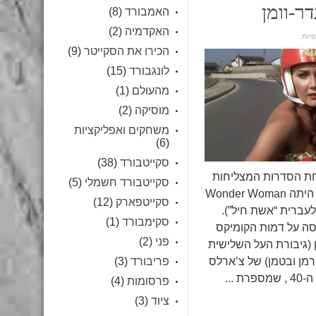
ר-וומן
האמבורד
(8)
האקדמיה
(2)
הכירו את הסקייטר
(9)
לונגבורד
(15)
מהעולם
(1)
מוסיקה
(2)
משחקים ואפליקציות
(6)
סקייטבורד
(38)
 שנות ה-70 אחת הסדרות המצליחות
סקייטבורד חשמלי
(5)
בטלוויזיה האמריקאית היתה Wonder Woman
סקייטפארק
(12)
 לעברית “אשת חיל”).
סקימבורד
(1)
ה על דמות הקומיקס
פני
(2)
ן (גיבורת העל השלישית
מן ובטמן) של צ’ארלס
פריבורד
(3)
 ...
פרסומות
(4)
ציוד
(3)