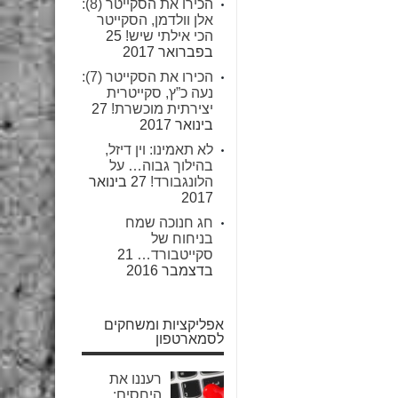
הכירו את הסקייטר (8):
אלן וולדמן, הסקייטר
הכי אילתי שיש!
25
בפברואר 2017
הכירו את הסקייטר (7):
נעה כ”ץ, סקייטרית
יצירתית מוכשרת!
27
בינואר 2017
לא תאמינו: וין דיזל,
בהילוך גבוה… על
הלונגבורד!
27 בינואר
2017
חג חנוכה שמח
בניחוח של
סקייטבורד…
21
בדצמבר 2016
אפליקציות ומשחקים
לסמארטפון
רעננו את
היחסים: