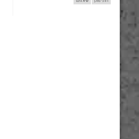
רודני מולן
שיא גינס