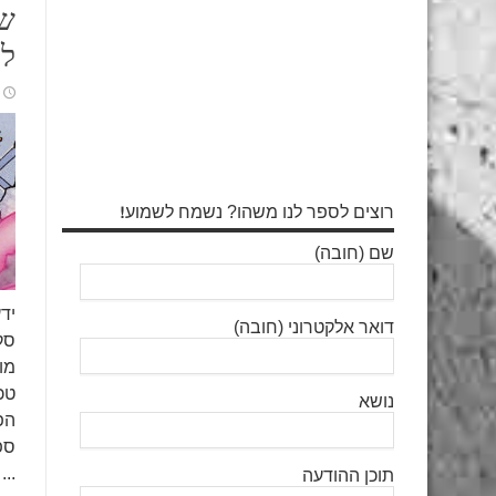
שא
לע
רוצים לספר לנו משהו? נשמח לשמוע!
שם (חובה)
ידע
דואר אלקטרוני (חובה)
סק
מו
טכ
נושא
הפ
...
תוכן ההודעה