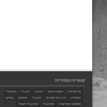
קטגוריות פופולריות
אולימפיאדה
אומנות ועיצוב
אירועים
דאון היל
האמבורד
האקדמיה
הכירו את הסקייטר
לונגבורד
מהעולם
מוסיקה
משחקים ואפליקציות
סקייטבורד
סקייטבורד חשמלי