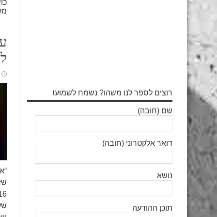
כו
מק
עו
לש
רוצים לספר לנו משהו? נשמח לשמוע!
שם (חובה)
דואר אלקטרוני (חובה)
“אנ
נושא
תוכן ההודעה