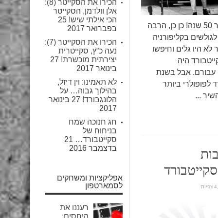
הכירו את הסקייטר (8):
אלן וולדמן, הסקייטר
הכי אילתי שיש!
25
הסקייטבורד איתנו כבר 50 שנה! כן כן, הרבה
בפברואר 2017
לגולשים בקליפורניה
הכירו את הסקייטר (7):
לא היו גלים וחיפשו
נעה כ”ץ, סקייטרית
יצירתית מוכשרת!
27
יטבורד היה
בינואר 2017
עבורם. אבל בשנת
לא תאמינו: וין דיזל,
רד לפופולרי ביותר
בהילוך גבוה… על
יר ...
הלונגבורד!
27 בינואר
2017
חג חנוכה שמח
בניחוח של
סקייטבורד…
21
בדצמבר 2016
ות
קייטבורד
אפליקציות ומשחקים
לסמארטפון
יות
רעננו את
היחסים: