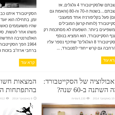
חשבתם שלסקייטבורד 4 גלגלים, אז
חשבתם…בשנות ה-70 וה-80 (והאמת גם
ום) פעל בקליפורניה אחד ממעצבי
זמן, בתחילה הוא יועד 
קייטבורד (לוחות-קרש) המובילים
שהיו משועממים כאשר 
משפיעים ביותר. השפעתו לא מסתכמת רק
משהו אחר לעשות, סקי
נף הסקייטבורד, הוא המציא בנוסף
האלטרנטיבה החדשה 
ל”סקייטבורד 8 הגלגלים” שתיכף נספר עליו
1964 הפך הסקייטבו
רחבה גם קרש ייחודי לסנובורד, ...
ברחבי ארה”ב בזכות הש
רא עוד
קרא עוד
בולוציה של הסקייטבורד:
המצאות חשוב
 השתנה ב-60 שנה?
בהתפתחות הס
10 באוקטובר 2014
6,133 צפיות
9 באוקטובר 2014
4,612 צפ