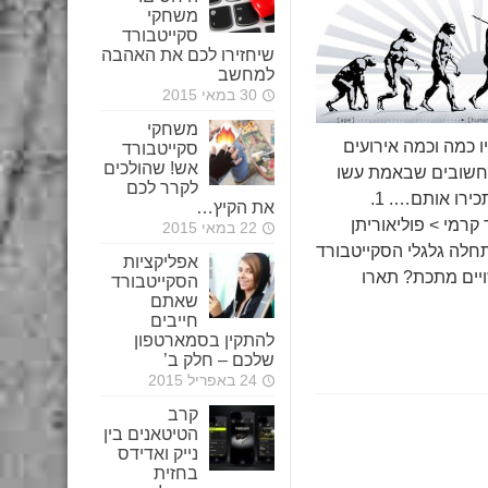
משחקי
סקייטבורד
שיחזירו לכם את האהבה
למחשב
30 במאי 2015
משחקי
ו כמה וכמה אירועים
סקייטבורד
אש! שהולכים
וננים. לדעתנו יש 5 חשובים שבאמת עשו
לקרר לכם
פריצת דרך, אז בואו ותכירו אותם…. 1.
את הקיץ…
קרמי > פוליאוריתן
22 במאי 2015
חלה גלגלי הסקייטבורד
אפליקציות
ויים מתכת? תארו
הסקייטבורד
שאתם
חייבים
להתקין בסמארטפון
שלכם – חלק ב’
24 באפריל 2015
קרב
הטיטאנים בין
נייק ואדידס
בחזית