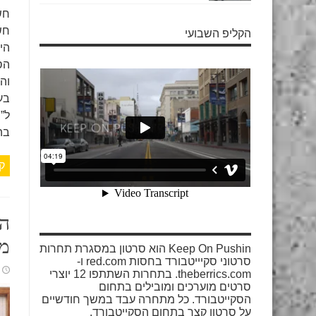
הקליפ השבועי
הי
הס
וה
בע
בה
ק
הא
מה
Keep On Pushin הוא סרטון במסגרת תחרות
סרטוני סקיייטבורד בחסות red.com ו-
theberrics.com. בתחרות השתתפו 12 יוצרי
סרטים מוערכים ומובילים בתחום
הסקייטבורד. כל מתחרה עבד במשך חודשיים
על סרטון קצר בתחום הסקייטבורד.