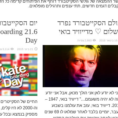
שר ההמצאה של גולשי הסקייטבורד דוחף את הפיתוחים קדימה כל הזמן
בלים דגמים חדשים, תתי ענפים ותרגילים מופלאים.
לם הסקייטבורד נפרד
יום הסקייטבור
לום ♡ מדייוויד בואי
eboarding
Day
16 בינואר 2016
2,963 צפיות
21 ביוני 2015
3,114 צפיות
י לא יודע לאן אני הולך מכאן, אבל אני יודע
שזה לא יהיה משעמם…” דייוויד בואי, 1947 –
2016. דייוויד בואי, עזב את עולמנו בשבוע
וה-2000 לא היו ק
שעבר, יומיים בלבד לאחר שמלאו לו 69 שנים
מספיק בנמצא ובכל עיר