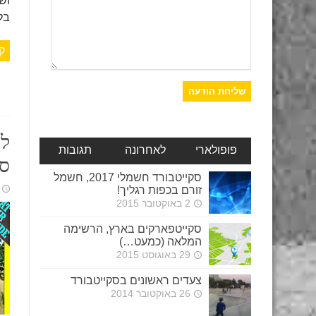
וש
בל
ק
פופולארי
לאחרונה
תגובות
סק
סקייטבורד חשמלי 2017, חשמל
זורם בכפות רגליך!
2 באוקטובר 2015
סקייטפארקים בארץ, הרשימה
המלאה (כמעט…)
29 באוגוסט 2015
צעדים ראשונים בסקייטבורד
26 באוקטובר 2014