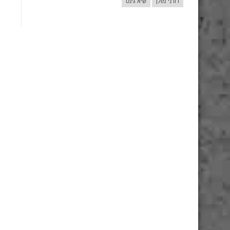
רודני מולן
שיא גינס