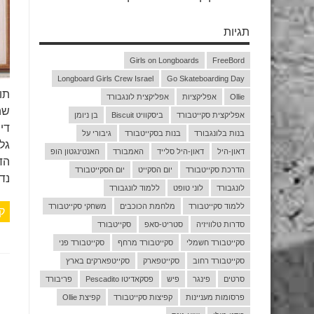
תגיות
Girls on Longboards
FreeBord
Longboard Girls Crew Israel
Go Skateboarding Day
תו
Ollie
אפליקציות
אפליקצית לונגבורד
שה
אפליקצית סקייטבורד
ביסקוויט Biscuit
בן ניומן
בנות בלונגבורד
בנות בסקייטבורד
גיבורי על
גל
דאון-היל
דאון-היל סלייד
האמבורד
האנטינגטון הופ
הד
הדרכת סקייטבורד
יום הסקייט
יום הסקייטבורד
נד
לונגבורד
לוני טופט
ללמוד לונגבורד
ללמוד סקייטבורד
מלחמת הכוכבים
משחקי סקייטבורד
ק
סדרות טלוויזיה
סטריט-סאפ
סקייטבורד
סקייטבורד חשמלי
סקייטבורד מרחף
סקייטבורד פני
סקייטבורד רחוב
סקייטפארק
סקייטפארקים בארץ
סרטים
פינגר
פיש
פסקאדיטו Pescadito
פריבורד
פרסומות מעניינות
קפיצות סקייטבורד
קפיצת Ollie