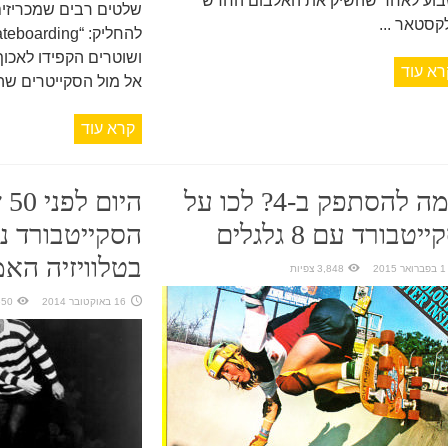
בוע לאחר שהשיק את האלבום החדש
שלטים רבים שמכריזים
קסטאר ...
ושוטרים הקפידו לאכו
רא עוד
אל מול הסקייטרים שהר
קרא עוד
למה להסתפק ב-4? לכו על
היו
ייטבורד עם 8 גלגלים
הסקייטבורד 
בטלוויזיה האמ
1 בפברואר 2015
3,848 צפיות
16 באוקטובר 2014
2,650 