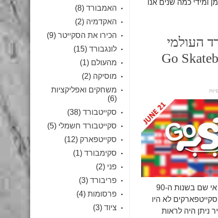
 ומידי כמה שנים אנו
האמבורד
(8)
האקדמיה
(2)
הכירו את הסקייטר
(9)
ד העולמי
לונגבורד
(15)
21.6 Go Skat
מהעולם
(1)
מוסיקה
(2)
משחקים ואפליקציות
(6)
סקייטבורד
(38)
סקייטבורד חשמלי
(5)
סקייטפארק
(12)
סקימבורד
(1)
פני
(2)
פריבורד
(3)
החיים של הסקייטרים אי שם בשנות ה-90
פרסומות
(4)
לים, סקייטפארקים לא היו
ציוד
(3)
 ניתן היה לראות