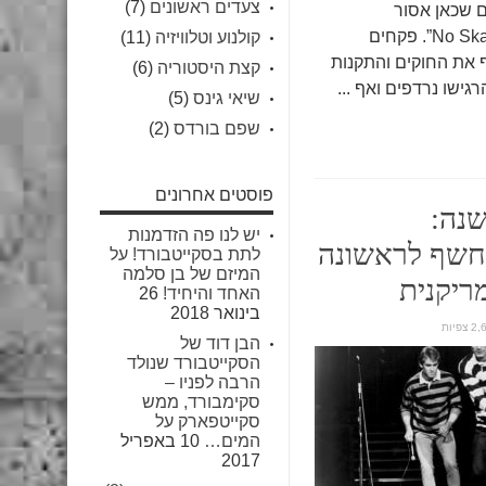
צעדים ראשונים
(7)
 שכאן אסור
להחליק: “No Skateboarding”. פקחים
קולנוע וטלוויזיה
(11)
ף את החוקים והתקנות
קצת היסטוריה
(6)
גישו נרדפים ואף ...
שיאי גינס
(5)
שפם בורדס
(2)
פוסטים אחרונים
ם לפני 50 שנה:
יש לנו פה הזדמנות
נחשף לראשונה
לתת בסקייטבורד! על
המיזם של בן סלמה
ריקנית
האחד והיחיד!
26
בינואר 2018
צפיות
הבן דוד של
הסקייטבורד שנולד
הרבה לפניו –
סקימבורד, ממש
סקייטפארק על
המים…
10 באפריל
2017